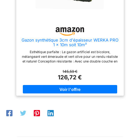
- grammage : 1150 g/m² -
nettoyage : jet d'eau - se coupe
à la dimension souhaitée -
traitement anti UV - perméable à
l'eau - antiglisse, agréable au
toucher Grammage : 1000 g/m²
Gazon synthétique 3cm d'épaisseur WERKA PRO
1 x 10m soit 10m²
Esthétique parfaite : Le gazon artificiel est bicolore,
mélangeant vert émeraude et vert olive pour un rendu réaliste
et naturel Conception résistante : Avec une double couche en
latex percé noir et un traitement anti-UV, ce produit garantit une
grande durabilité face aux intempéries Douceur et confort : Les
145,59 €
fibres du gazon, en polyéthylène, offrent une douceur au
126,72 €
toucher pour un confort optimal Facilité d'entretien : Grâce à sa
composition, le nettoyage de ce gazon artificiel se fait
simplement avec un jet d'eau Adaptabilité à l'envie : Le gazon
peut être coupé à la dimension souhaitée pour s'adapter
parfaitement à votre espace