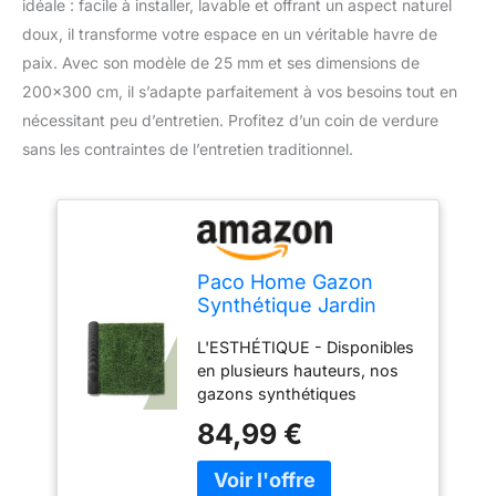
idéale : facile à installer, lavable et offrant un aspect naturel
doux, il transforme votre espace en un véritable havre de
paix. Avec son modèle de 25 mm et ses dimensions de
200×300 cm, il s’adapte parfaitement à vos besoins tout en
nécessitant peu d’entretien. Profitez d’un coin de verdure
sans les contraintes de l’entretien traditionnel.
Paco Home Gazon
Synthétique Jardin
Balcon Terrasse Tapis
L'ESTHÉTIQUE - Disponibles
Gazon Intérieur
en plusieurs hauteurs, nos
Extérieur Lavable
gazons synthétiques
Naturel Doux Effet
peuvent être choisis en
Nature, Modèle:25mm,
84,99 €
fonction des goûts de
Dimension:200x300cm
chacun. De couleur vert
gazon, ils demandent peu