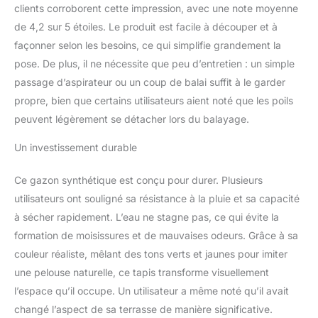
naturellement à coeur ! Nous
clients corroborent cette impression, avec une note moyenne
nous réjouissons de recevoir
de 4,2 sur 5 étoiles. Le produit est facile à découper et à
votre message en cas de
façonner selon les besoins, ce qui simplifie grandement la
problèmes ou de remarques.
pose. De plus, il ne nécessite que peu d’entretien : un simple
passage d’aspirateur ou un coup de balai suffit à le garder
propre, bien que certains utilisateurs aient noté que les poils
peuvent légèrement se détacher lors du balayage.
Un investissement durable
Ce gazon synthétique est conçu pour durer. Plusieurs
utilisateurs ont souligné sa résistance à la pluie et sa capacité
à sécher rapidement. L’eau ne stagne pas, ce qui évite la
formation de moisissures et de mauvaises odeurs. Grâce à sa
couleur réaliste, mêlant des tons verts et jaunes pour imiter
une pelouse naturelle, ce tapis transforme visuellement
l’espace qu’il occupe. Un utilisateur a même noté qu’il avait
changé l’aspect de sa terrasse de manière significative.