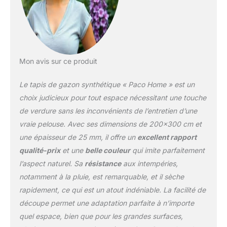
authentique et garantit une
longue durée de vie. LES
DÉTAILS - Grâce à sa surface
perméable à l'eau, le gazon
synthétique se nettoie
facilement et est adapté aux
Mon avis sur ce produit
enfants et aux animaux de
compagnie. LE SERVICE– -
Le tapis de gazon synthétique « Paco Home » est un
Votre satisfaction nous tient
naturellement à coeur ! Nous
choix judicieux pour tout espace nécessitant une touche
nous réjouissons de recevoir
de verdure sans les inconvénients de l’entretien d’une
votre message en cas de
vraie pelouse. Avec ses dimensions de 200×300 cm et
problèmes ou de remarques.
une épaisseur de 25 mm, il offre un
excellent rapport
qualité-prix
et une
belle couleur
qui imite parfaitement
l’aspect naturel. Sa
résistance
aux intempéries,
notamment à la pluie, est remarquable, et il sèche
rapidement, ce qui est un atout indéniable. La facilité de
découpe permet une adaptation parfaite à n’importe
quel espace, bien que pour les grandes surfaces,