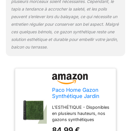
plusieurs morceaux soient nécessaires. Cependant, le
tapis a tendance à accrocher la saleté, et les poils
peuvent s’enlever lors du balayage, ce qui nécessite un
entretien régulier pour conserver son bel aspect. Malgré
ces quelques bémols, ce gazon synthétique reste une
solution esthétique et durable pour embellir votre jardin,
balcon ou terrasse.
Paco Home Gazon
Synthétique Jardin
Balcon Terrasse Tapis
L'ESTHÉTIQUE - Disponibles
Gazon Intérieur
en plusieurs hauteurs, nos
Extérieur Lavable
gazons synthétiques
Naturel Doux Effet
peuvent être choisis en
Nature, Modèle:25mm,
84,99 €