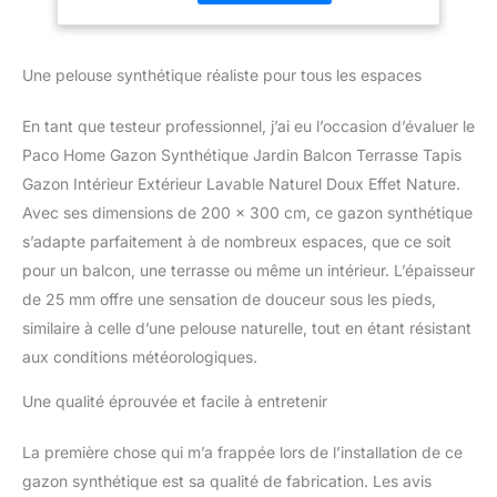
d'entretien et ne nécessitent
aucune connaissance en
jardinage. LE STYLE - Nous
Une pelouse synthétique réaliste pour tous les espaces
avons tous besoin d'un peu
de nature : le gazon
En tant que testeur professionnel, j’ai eu l’occasion d’évaluer le
synthétique peut s'utiliser
partout pour transformer un
Paco Home Gazon Synthétique Jardin Balcon Terrasse Tapis
sol triste en oasis de bien-
Gazon Intérieur Extérieur Lavable Naturel Doux Effet Nature.
être. LA COMPOSITION -
Avec ses dimensions de 200 x 300 cm, ce gazon synthétique
Son mélange de matières
s’adapte parfaitement à de nombreux espaces, que ce soit
robustes lui assure un
pour un balcon, une terrasse ou même un intérieur. L’épaisseur
toucher agréable et
authentique et garantit une
de 25 mm offre une sensation de douceur sous les pieds,
longue durée de vie. LES
similaire à celle d’une pelouse naturelle, tout en étant résistant
DÉTAILS - Grâce à sa surface
aux conditions météorologiques.
perméable à l'eau, le gazon
synthétique se nettoie
Une qualité éprouvée et facile à entretenir
facilement et est adapté aux
enfants et aux animaux de
La première chose qui m’a frappée lors de l’installation de ce
compagnie. LE SERVICE– -
Votre satisfaction nous tient
gazon synthétique est sa qualité de fabrication. Les avis