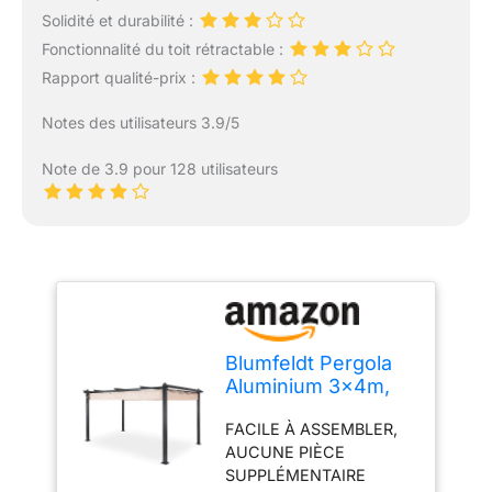
Solidité et durabilité :
Fonctionnalité du toit rétractable :
Rapport qualité-prix :
Notes des utilisateurs 3.9/5
Note de 3.9 pour 128 utilisateurs
Blumfeldt Pergola
Aluminium 3x4m,
Tonnelle de Jardin
FACILE À ASSEMBLER,
avec Toit
AUCUNE PIÈCE
Rétractable, Kit
SUPPLÉMENTAIRE
Pergolas en Métal,