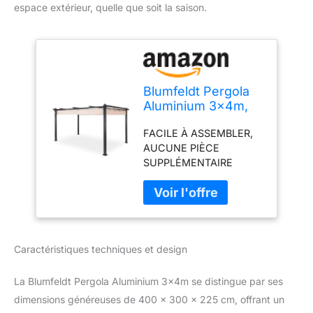
espace extérieur, quelle que soit la saison.
Blumfeldt Pergola
Aluminium 3x4m,
Tonnelle de Jardin
FACILE À ASSEMBLER,
avec Toit
AUCUNE PIÈCE
Rétractable, Kit
SUPPLÉMENTAIRE
Pergolas en Métal,
N'EST NÉCESSAIRE :
Cadre en
Transformez votre jardin
Aluminium,
avec cette pergola
Protection UV
aluminium qui comprend
tout ce dont vous avez
Caractéristiques techniques et design
besoin pour créer un
espace privé et relaxant
séparé de votre maison.
La Blumfeldt Pergola Aluminium 3x4m se distingue par ses
PROTECTION CONTRE
dimensions généreuses de 400 x 300 x 225 cm, offrant un
LES ÉLÉMENTS : La