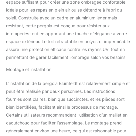
espace suffisant pour créer une zone ombragée confortable
pergola 3x4 offre le
idéale pour les repas en plein air ou se détendre à l’abri du
meilleur type de
protection car celle-ci est
soleil. Construite avec un cadre en aluminium léger mais
doté d'un toit en
résistant, cette pergola est conçue pour résister aux
polyester; cette tonnelle
intempéries tout en apportant une touche d’élégance à votre
de jardin exterieur offre
espace extérieur. Le toit rétractable en polyester imperméable
une protection UV contre
le soleil et celle-ci est
assure une protection efficace contre les rayons UV, tout en
hydrofuge. QUATRE
permettant de gérer facilement l’ombrage selon vos besoins.
SAISONS DE PLAISIR : La
pergola alu 3x4 peut être
Montage et installation
utilisé sous la pluie.
Laissez-la ouverte pour
L’installation de la pergola Blumfeldt est relativement simple et
profiter de la vue sur le
peut être réalisée par deux personnes. Les instructions
jardin ou abaissez-la
fournies sont claires, bien que succinctes, et les pièces sont
pour plus d'intimité,
transformant ainsi la
bien identifiées, facilitant ainsi le processus de montage.
pergola en une escapade
Certains utilisateurs recommandent l’utilisation d’un maillet en
cachée du stress du
caoutchouc pour faciliter l’assemblage. Le montage prend
quotidien. UTILISATION
généralement environ une heure, ce qui est raisonnable pour
À LONG TERME : La