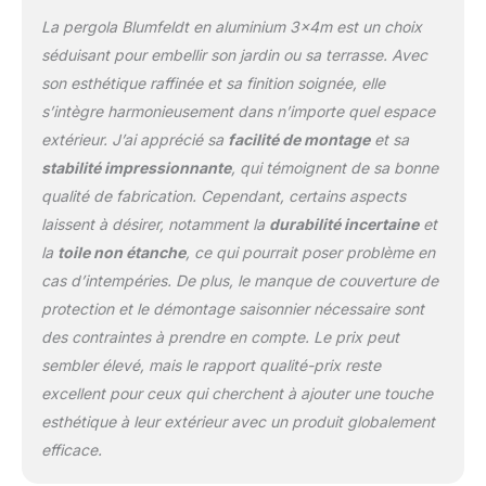
Laissez-la ouverte pour
La pergola Blumfeldt en aluminium 3x4m est un choix
profiter de la vue sur le
séduisant pour embellir son jardin ou sa terrasse. Avec
jardin ou abaissez-la
son esthétique raffinée et sa finition soignée, elle
pour plus d'intimité,
s’intègre harmonieusement dans n’importe quel espace
transformant ainsi la
pergola en une escapade
extérieur. J’ai apprécié sa
facilité de montage
et sa
cachée du stress du
stabilité impressionnante
, qui témoignent de sa bonne
quotidien. UTILISATION
qualité de fabrication. Cependant, certains aspects
À LONG TERME : La
laissent à désirer, notamment la
durabilité incertaine
et
pergola aluminium
polycarbonate avec un
la
toile non étanche
, ce qui pourrait poser problème en
revêtement en poudre
cas d’intempéries. De plus, le manque de couverture de
est conçue pour durer.
protection et le démontage saisonnier nécessaire sont
Nos pergolas en alu
des contraintes à prendre en compte. Le prix peut
exterieur ne risquent pas
de rouiller, pour des
sembler élevé, mais le rapport qualité-prix reste
années d'utilisation et de
excellent pour ceux qui cherchent à ajouter une touche
plaisir avec cette tonnelle
esthétique à leur extérieur avec un produit globalement
exterieure.
efficace.
SUFFISAMMENT
D'ESPACE POUR VOS