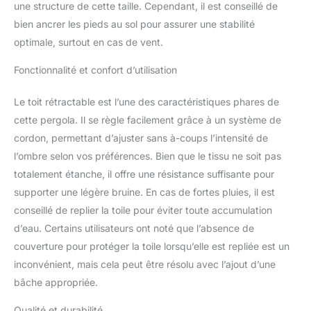
pergola aluminium
une structure de cette taille. Cependant, il est conseillé de
polycarbonate avec un
bien ancrer les pieds au sol pour assurer une stabilité
revêtement en poudre
optimale, surtout en cas de vent.
est conçue pour durer.
Nos pergolas en alu
Fonctionnalité et confort d’utilisation
exterieur ne risquent pas
de rouiller, pour des
Le toit rétractable est l’une des caractéristiques phares de
années d'utilisation et de
cette pergola. Il se règle facilement grâce à un système de
plaisir avec cette tonnelle
exterieure.
cordon, permettant d’ajuster sans à-coups l’intensité de
SUFFISAMMENT
l’ombre selon vos préférences. Bien que le tissu ne soit pas
D'ESPACE POUR VOS
totalement étanche, il offre une résistance suffisante pour
FÊTES : Cette tonelle
supporter une légère bruine. En cas de fortes pluies, il est
jardin exterieur offre un
grand volume entre ses
conseillé de replier la toile pour éviter toute accumulation
poteaux et couvre un
d’eau. Certains utilisateurs ont noté que l’absence de
espace spacieux de 3 x
couverture pour protéger la toile lorsqu’elle est repliée est un
4 mètres, suffisamment
inconvénient, mais cela peut être résolu avec l’ajout d’une
d'espace pour vos
bâche appropriée.
célébrations festives ou
même un diner en
Qualité et durabilité