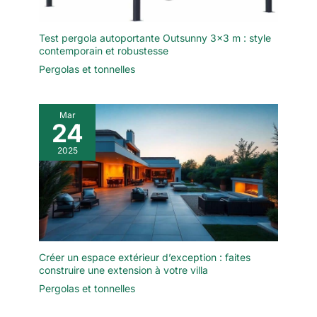
s’intègrent harmonieusement à
tous les styles d’extérieurs.
Moderne, élégante et
fonctionnelle, la PIANA
Test pergola autoportante Outsunny 3×3 m : style
transforme chaque terrasse en
contemporain et robustesse
un véritable lieu de vie.
Pergolas et tonnelles
Mar
24
2025
Créer un espace extérieur d’exception : faites
construire une extension à votre villa
Pergolas et tonnelles