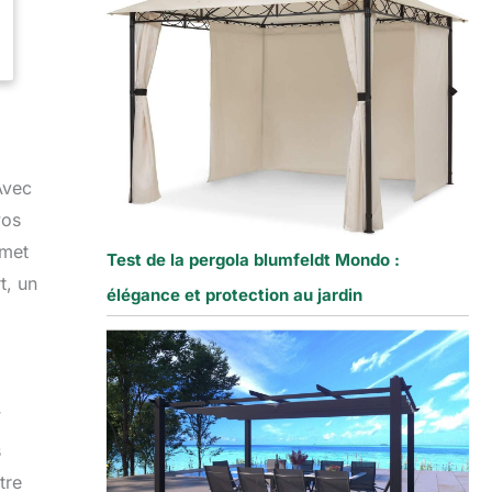
Avec
vos
rmet
Test de la pergola blumfeldt Mondo :
t, un
élégance et protection au jardin
V
s
tre