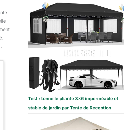
ente
lle
ement
é.
.
Test : tonnelle pliante 3×6 imperméable et
stable de jardin par Tente de Reception