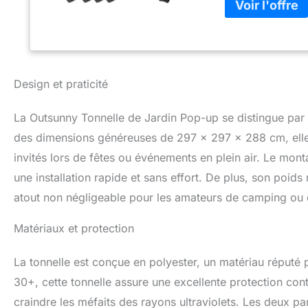
divers évènements
événement sporti
RÉGLABLE : Notre 
en hauteur qui se
métallique peut ê
Châssis en acier
Design et praticité
piquets de type s
tonnelle pliante d'
La Outsunny Tonnelle de Jardin Pop-up se distingue par s
marchés, etc. SPÉ
est fortement déco
des dimensions généreuses de 297 x 297 x 288 cm, elle 
(pluie, vent, neige
invités lors de fêtes ou événements en plein air. Le mo
une installation rapide et sans effort. De plus, son poids
atout non négligeable pour les amateurs de camping ou 
Matériaux et protection
La tonnelle est conçue en polyester, un matériau réputé p
30+, cette tonnelle assure une excellente protection contr
craindre les méfaits des rayons ultraviolets. Les deux pa