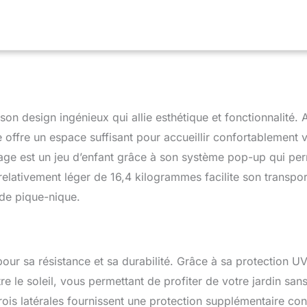
 : pour organiser une petite fête dans votre jardin ou
f. La bâche Oxford UV30+ vous protège du soleil HAUTEUR
tonnelle de jardin avec 2 parois latérales a des pieds réglables
 verrouillent en place en appuyant sur un bouton. Le cadre
tre réglé en 3 hauteurs différentes STABILITÉ MAXIMALE :
 époxy anticorrosion pour un usage pérenne. Contient des
ardine, des cordes et 4 sacs de sable pour monter le barnum. La
extérieur est l'option idéale pour le camping, les foires, les
on design ingénieux qui allie esthétique et fonctionnalité. 
CIFICATIONS : Dimensions totales : 297L x 297l x 288H cm. Il
nseillé de laisser votre tonnelle à l'extérieur par mauvais temps
offre un espace suffisant pour accueillir confortablement 
 ou grêle)
ntage est un jeu d’enfant grâce à son système pop-up qui pe
 relativement léger de 16,4 kilogrammes facilite son transpor
de pique-nique.
our sa résistance et sa durabilité. Grâce à sa protection U
e le soleil, vous permettant de profiter de votre jardin san
rois latérales fournissent une protection supplémentaire con