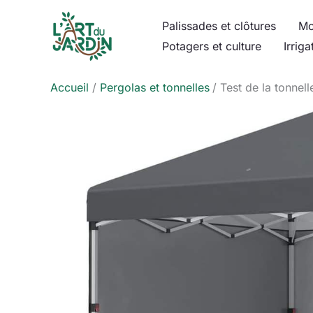
Aller
Palissades et clôtures
Mo
au
Potagers et culture
Irriga
contenu
Accueil
Pergolas et tonnelles
Test de la tonnell