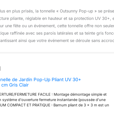
us en plus prisés, la tonnelle « Outsunny Pop-up » se prés
ture pliante, réglable en hauteur et sa protection UV 30+, e
pour une fête ou un événement, cette tonnelle offre non seul
que raffinée avec ses parois latérales et sa teinte gris fonc
rantissant ainsi que votre événement se déroule sans accroc
elle de Jardin Pop-Up Pliant UV 30+
cm Gris Clair
RTURE/FERMETURE FACILE : Montage démontage simple et
on système d'ouverture fermeture instantanée (poussée d'une
NUM COMPACT ET PRATIQUE : Barnum pliant de 3 x 3 m est un
n ouvert et fermé. Cette tonnelle pliable peut être utilisée pour