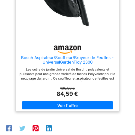
allant jusqu’à 240 km/h.
Convient aux surfaces étendues
et aux feuilles humides.
Adaptation de la puissance - Le
variateur permet d’adapter
individuellement la puissance
d’aspiration et de soufflage,
ainsi que le niveau sonore qui
ne dépasse jamais 104 dB.
Maniement simple - Décharge
optimale du poids grâce aux
roues situées au niveau du tube.
Bosch Aspirateur/Souffleur/Broyeur de Feuilles -
La poignée auxiliaire se règle
UniversalGardenTidy 2300
individuellement pour une
utilisation ergonomique.
Les outils de jardin Universal de Bosch : polyvalents et
Utilisation confortable - Pour
puissants pour une grande variété de tâches Polyvalent pour le
une meilleure répartition du
nettoyage du jardin : Ce souffleur et aspirateur de feuilles est
poids, l’aspirateur-souffleur
un outil de nettoyage 3 en 1 permettant à la fois d’aspirer, de
électrique d’un poids de 3,13 kg
souffler et de broyer les feuilles et déchets végétaux Grand
108,56 €
comprend aussi une sangle de
confort acoustique : L’ aspirateur de feuilles affiche avec 99
84,59 €
transport qui facilite les travaux
dB(A) un niveau sonore réduit de jusqu’à 75 % Changement de
prolongés.
mode en un seul geste : Commutation simple et rapide entre les
modes, sans outil, avec mécanisme de desserrage rapide
Livré avec : UniversalGardenTidy 2300, bandoulière,
emballage carton