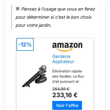
💬
Pensez à l’usage que vous en ferez
pour déterminer si c’est le bon choix
pour votre jardin.
-12%
Gardena
Aspirateur
souffleur
Élimination rapide
broyeur 3-en-1
des feuilles: Le flux
sur batterie
d’air puissant et
PowerJet Collect
l’aspiration réglable
18V P4A - Kit
264,99 €
facilitent l’élimination
prêt à l’emploi:
233,16 €
des feuilles et débris
Flux d’air
de jardin
puissant ,
Changement de
Changement de