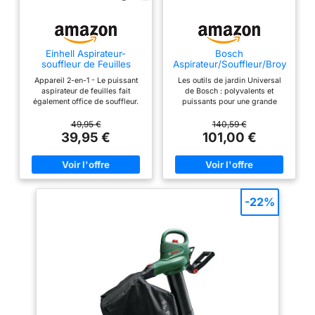
l’humidité Inclus: 1x
Aspirateur souffleur
broyeur 3-en-1 sur
batterie PowerJet
Einhell Aspirateur-
Bosch
Collect 18V P4A ; 1x
souffleur de Feuilles
Aspirateur/Souffleur/Broy
électrique GC-EL 3024 E
eur de Feuilles -
Batterie P4A PBA
Appareil 2-en-1 - Le puissant
Les outils de jardin Universal
UniversalGardenTidy
18V/72 ; 1x Chargeur
aspirateur de feuilles fait
de Bosch : polyvalents et
3000
également office de souffleur.
puissants pour une grande
P4A AL 18V-20
La fonction se sélectionne très
variété de tâches Polyvalent
simplement au moyen d’un
pour le nettoyage du jardin : Ce
49,95 €
140,59 €
commutateur sans nécessiter
souffleur et aspirateur de
39,95 €
101,00 €
d’outil. Aspirateur-souffleur-
feuilles est un outil de nettoyage
broyeur de feuilles - L’appareil
3 en 1 permettant à la fois
a une puissance d’aspiration de
d’aspirer, de souffler et de
650 m³/heure. Un système de
broyer les feuilles et déchets
broyage intégré réduit les
végétaux Grand confort
feuilles à un dixième de leur
acoustique : L’ aspirateur de
-22%
volume initial. Grand sac
feuilles affiche avec 99 dB(A)
collecteur - Le sac collecteur
un niveau sonore réduit de
robuste a une capacité
jusqu’à 75 % Changement de
maximale de 40 L et se fixe par
mode en un seul geste :
clipsage. La fenêtre intégrée
Commutation simple et rapide
permet de contrôler à tout
entre les modes, sans outil,
moment le niveau de
avec mécanisme de desserrage
remplissage du sac. Souffleur
rapide Livré avec :
de feuilles - L’appareil assure
UniversalGardenTidy 3000,
une performance de soufflage
bandoulière, emballage carton
élevée avec une vitesse de l’air