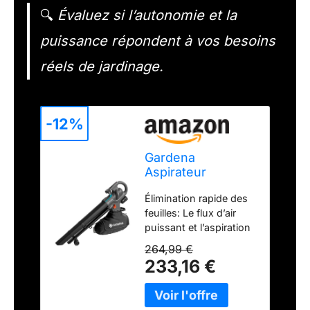
🔍
Évaluez si l’autonomie et la
puissance répondent à vos besoins
réels de jardinage.
-12%
Gardena
Aspirateur
souffleur broyeur
Élimination rapide des
3-en-1 sur batterie
feuilles: Le flux d’air
PowerJet Collect
puissant et l’aspiration
18V P4A - Kit prêt
réglable facilitent
à l’emploi: Flux
264,99 €
l’élimination des feuilles
d’air puissant ,
233,16 €
et débris de jardin
Changement de
Changement de mode
mode rapide ,
instantané: La fonction
Vitesse réglable