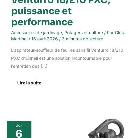
puissance et
performance
Accessoires de jardinage
,
Potagers et culture
/ Par
Clélia
Martinel
/
16 avril 2026
/
3 minutes de lecture
L’aspirateur-souffleur de feuilles sans fil Venturro 18/210
PXC d’Einhell est une solution incontournable pour
l’entretien des […]
Lire la suite
Test
Avr
De
6
L’aspirateur