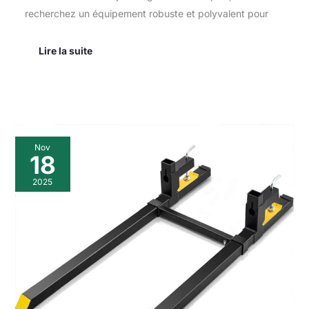
recherchez un équipement robuste et polyvalent pour
Lire la suite
Test
Nov
:
18
vevor
pinces
2025
sur
fourches
à
palettes
pour
tracteur,
charge
907
kg