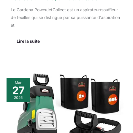
Le Gardena PowerJetCollect est un aspirateur/souffleur
de feuilles qui se distingue par sa puissance d’aspiration
et
Lire la suite
Test
Mar
:
27
broyeur
végétaux
2026
Gardebruk
3100
W