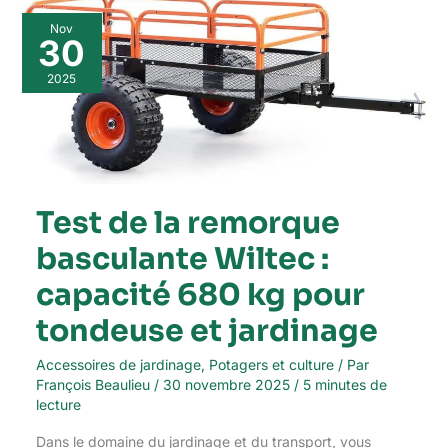
Test
Nov
de
30
la
remorque
2025
basculante
Wiltec
:
capacité
680
kg
pour
Test de la remorque
tondeuse
basculante Wiltec :
et
jardinage
capacité 680 kg pour
tondeuse et jardinage
Accessoires de jardinage
,
Potagers et culture
/ Par
François Beaulieu
/
30 novembre 2025
/
5 minutes de
lecture
Dans le domaine du jardinage et du transport, vous