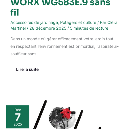
WORX WG583E.9 sans
fil
Accessoires de jardinage
,
Potagers et culture
/ Par
Clélia
Martinel
/
28 décembre 2025
/
5 minutes de lecture
Dans un monde où gérer efficacement votre jardin tout
en respectant l’environnement est primordial, l’aspirateur-
souffleur sans
Lire la suite
Test
Déc
de
7
la
débroussailleuse
2025