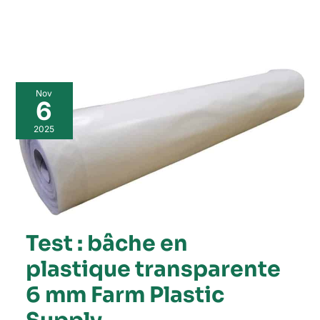
Test
Nov
:
6
bâche
en
2025
plastique
transparente
6
mm
Farm
Plastic
Supply
Test : bâche en
plastique transparente
6 mm Farm Plastic