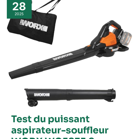
du
28
puissant
aspirateur-
2025
souffleur
WORX
WG583E.9
sans
fil
Test du puissant
aspirateur-souffleur