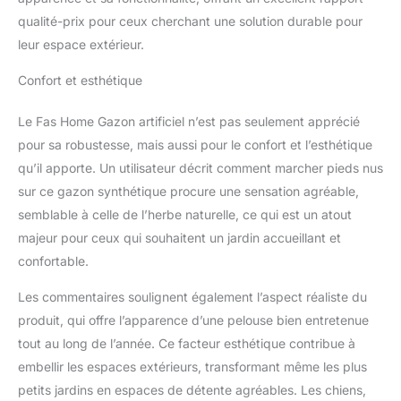
m à 30,5 m de longueur.
qualité-prix pour ceux cherchant une solution durable pour
Veuillez vous assurer
leur espace extérieur.
que les fils d'herbe sont
dans la même direction
Confort et esthétique
lorsque vous assemblez
plusieurs pièces. Ne
Le Fas Home Gazon artificiel n’est pas seulement apprécié
vous inquiétez pas avec
pour sa robustesse, mais aussi pour le confort et l’esthétique
la politique de retour de
qu’il apporte. Un utilisateur décrit comment marcher pieds nus
30 jours. N'hésitez pas à
nous contacter si vous
sur ce gazon synthétique procure une sensation agréable,
rencontrez un problème,
semblable à celle de l’herbe naturelle, ce qui est un atout
nous serons là avec
majeur pour ceux qui souhaitent un jardin accueillant et
vous.
confortable.
Les commentaires soulignent également l’aspect réaliste du
produit, qui offre l’apparence d’une pelouse bien entretenue
tout au long de l’année. Ce facteur esthétique contribue à
embellir les espaces extérieurs, transformant même les plus
petits jardins en espaces de détente agréables. Les chiens,