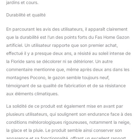
pas à vous soucier que
jardins et cours.
l'herbe s'éclaircisse ou
Durabilité et qualité
meurt par temps chaud
ou froid. Installation
facile : l'installation de
En parcourant les avis des utilisateurs, il apparaît clairement
notre gazon est très
que la durabilité est l’un des points forts du Fas Home Gazon
simple, il suffit de
artificiel. Un utilisateur rapporte que son premier achat,
marquer et de creuser
effectué il y a presque deux ans, a résisté au soleil intense de
une zone, de poser la
base, de rouler le gazon
la Floride sans se décolorer ni se détériorer. Un autre
et de fixer le gazon si
commentaire mentionne que, même après deux ans dans les
nécessaire. Le
montagnes Pocono, le gazon semble toujours neuf,
remplissage est votre
témoignant de sa qualité de fabrication et de sa résistance
choix, bien que nous le
recommandons, la
aux éléments climatiques.
hauteur de la lame est
La solidité de ce produit est également mise en avant par
proche de 4,5 cm et
parfait pour un look bien
plusieurs utilisateurs, qui soulignent son endurance face à des
entretenu. Taille
conditions météorologiques rigoureuses, notamment la neige,
personnalisée disponible
la glace et la pluie. Le produit semble ainsi conserver son
: nous fournissons 0,3 m
apparence et sa fonctionnalité, offrant un excellent rapport
à 4,6 m de largeur et 0,3