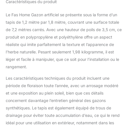
Caractéristiques du produit
de 1,984,5 g par mètre
carré pour garantir un
Le Fas Home Gazon artificiel se présente sous la forme d’un
gazon artificiel
extrêmement haute
tapis de 1,2 mètre par 1,8 mètre, couvrant une surface totale
densité. Aspect naturel :
de 7,2 mètres carrés. Avec une hauteur de poils de 3,5 cm, ce
le tapis d'herbe avec
produit en polypropylène et polyéthylène offre un aspect
motif 4 tons est doux,
réaliste qui imite parfaitement la texture et l’apparence de
luxuriant et la chaume
l’herbe naturelle. Pesant seulement 1,98 kilogramme, il est
ressemble à de l'herbe
naturelle, vous offrant un
léger et facile à manipuler, que ce soit pour l’installation ou le
plaisir vert et gazon tout
rangement.
au long de l'année,
parfait pour tous les
Les caractéristiques techniques du produit incluent une
projets d'intérieur et
période de floraison toute l’année, avec un arrosage modéré
d'extérieur. Économisez
et une exposition au plein soleil, bien que ces détails
de l'argent et du temps :
faible coût d'entretien,
concernent davantage l’entretien général des gazons
juste des années de
synthétiques. Le tapis est également équipé de trous de
plaisir avec la famille, les
drainage pour éviter toute accumulation d’eau, ce qui le rend
amis et les animaux de
idéal pour une utilisation en extérieur, notamment dans les
compagnie et ils n'auront