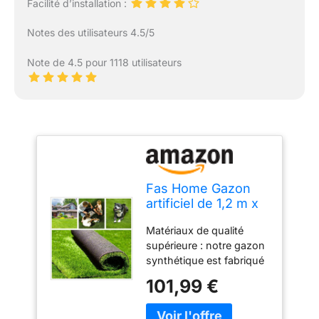
Facilité d’installation :
Notes des utilisateurs 4.5/5
Note de 4.5 pour 1118 utilisateurs
Fas Home Gazon
artificiel de 1,2 m x
1,8 m (7,2 m²),
Matériaux de qualité
hauteur des poils
supérieure : notre gazon
de 3,5 cm, gazon
synthétique est fabriqué
synthétique
en matériau synthétique
réaliste, trous de
101,99 €
de haute qualité,
drainage, tapis pour
résilience et durabilité
intérieur et