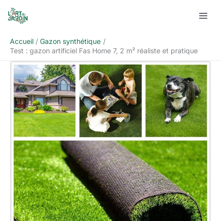
Aller
Rechercher
au
contenu
Accueil
Gazon synthétique
Test : gazon artificiel Fas Home 7, 2 m² réaliste et pratique