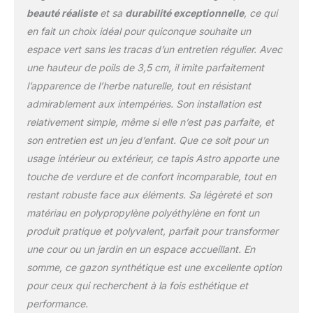
plaisir avec la famille, les
beauté réaliste
et sa
durabilité exceptionnelle
, ce qui
amis et les animaux de
en fait un choix idéal pour quiconque souhaite un
compagnie et ils n'auront
espace vert sans les tracas d’un entretien régulier. Avec
pas à vous soucier que
une hauteur de poils de 3,5 cm, il imite parfaitement
l'herbe s'éclaircisse ou
meurt par temps chaud
l’apparence de l’herbe naturelle, tout en résistant
ou froid. Installation
admirablement aux intempéries. Son installation est
facile : l'installation de
relativement simple, même si elle n’est pas parfaite, et
notre gazon est très
son entretien est un jeu d’enfant. Que ce soit pour un
simple, il suffit de
marquer et de creuser
usage intérieur ou extérieur, ce tapis Astro apporte une
une zone, de poser la
touche de verdure et de confort incomparable, tout en
base, de rouler le gazon
restant robuste face aux éléments. Sa légèreté et son
et de fixer le gazon si
matériau en polypropylène polyéthylène en font un
nécessaire. Le
remplissage est votre
produit pratique et polyvalent, parfait pour transformer
choix, bien que nous le
une cour ou un jardin en un espace accueillant. En
recommandons, la
somme, ce gazon synthétique est une excellente option
hauteur de la lame est
pour ceux qui recherchent à la fois esthétique et
proche de 4,5 cm et
performance.
parfait pour un look bien