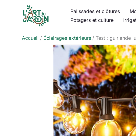
Aller
Palissades et clôtures
Mo
au
Potagers et culture
Irriga
contenu
Accueil
Éclairages extérieurs
Test : guirlande