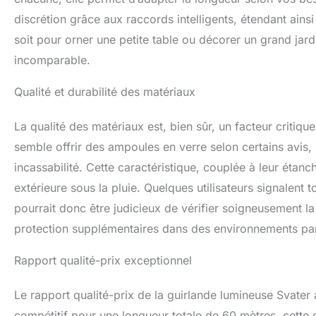
satisfaction du c
discrétion grâce aux raccords intelligents, étendant ains
excellent service c
soit pour orner une petite table ou décorer un grand jardin,
incomparable.
Qualité et durabilité des matériaux
La qualité des matériaux est, bien sûr, un facteur critique
semble offrir des ampoules en verre selon certains avis, i
incassabilité. Cette caractéristique, couplée à leur étanc
extérieure sous la pluie. Quelques utilisateurs signalent t
pourrait donc être judicieux de vérifier soigneusement la 
protection supplémentaires dans des environnements par
Rapport qualité-prix exceptionnel
Le rapport qualité-prix de la guirlande lumineuse Svater 
compétitif pour une longueur totale de 60 mètres, cette 