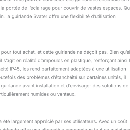
lient est notre priorité et nous nous engageons à vous fournir un
i la portée de l’éclairage pour couvrir de vastes espaces. Q
lient.
 la guirlande Svater offre une flexibilité d’utilisation
 pour tout achat, et cette guirlande ne déçoit pas. Bien qu’el
l s’agit en réalité d’ampoules en plastique, renforçant ainsi 
héité IP45, les rend parfaitement adaptées à une utilisation
outefois des problèmes d’étanchéité sur certaines unités, il
guirlande avant installation et d’envisager des solutions de
ticulièrement humides ou venteux.
a été largement apprécié par ses utilisateurs. Avec un coût
guirlande offre une alternative économique tout en maintena