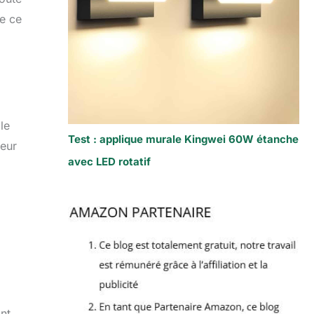
ue ce
le
Test : applique murale Kingwei 60W étanche
leur
avec LED rotatif
nt