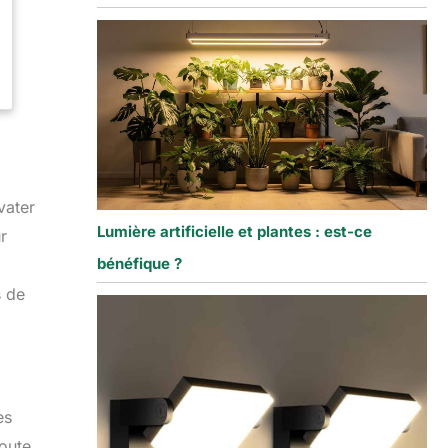
vater
Lumière artificielle et plantes : est-ce
r
bénéfique ?
s de
es
oute