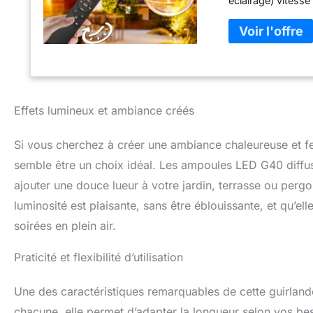
éclairage) vitesse
une fonction de m
prochaine utilisati
l'environnement 
câble flexible ré
jardin sont étanc
chaudes ou froid
connectables】 Co
Effets lumineux et ambiance créés
jardin peuvent êt
connecter et à co
Si vous cherchez à créer une ambiance chaleureuse et fe
guirlandes lumine
✨【Dimmer séparé】
semble être un choix idéal. Les ampoules LED G40 diffus
manière indépend
ajouter une douce lueur à votre jardin, terrasse ou pergol
méthodes de contr
luminosité est plaisante, sans être éblouissante, et qu’el
25%/50%/75%/100%
variateur. ✨【La
soirées en plein air.
d'énergie avec un
plus longtemps sa
Praticité et flexibilité d’utilisation
les autres, ce qu
satisfaction】 Pou
Une des caractéristiques remarquables de cette guirlan
code produit « B0
de jardin Svater.
chacune, elle permet d’adapter la longueur selon vos b