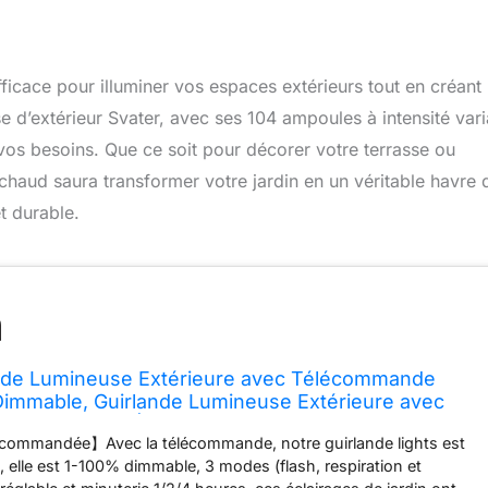
fficace pour illuminer vos espaces extérieurs tout en créant
e d’extérieur Svater, avec ses 104 ampoules à intensité vari
vos besoins. Que ce soit pour décorer votre terrasse ou
 chaud saura transformer votre jardin en un véritable havre 
et durable.
ande Lumineuse Extérieure avec Télécommande
immable, Guirlande Lumineuse Extérieure avec
en Plastique, Étanche IP45, Lumières Extérieures
commandée】Avec la télécommande, notre guirlande lights est
Terrasse
, elle est 1-100% dimmable, 3 modes (flash, respiration et