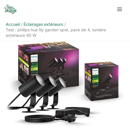
Aller
Rechercher
au
contenu
Accueil
Éclairages extérieurs
Test : philips hue lily garden spot, pack de 4, lumière
extérieure 40 W