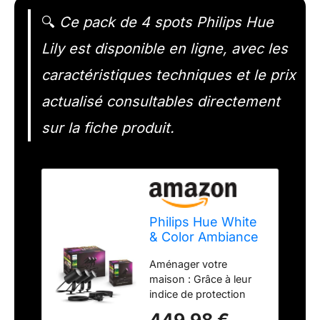
🔍
Ce pack de 4 spots Philips Hue
Lily est disponible en ligne, avec les
caractéristiques techniques et le prix
actualisé consultables directement
sur la fiche produit.
Philips Hue White
& Color Ambiance
Lily Garden Spot
Aménager votre
Standard 40 W
maison : Grâce à leur
(590 lm), Lumière
indice de protection
Extérieure
élevé IP65, les lampes
Dimmable,
449,98 €