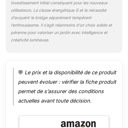
investissement initial conséquent pour les nouveaux
contrôler les spots et
utilisateurs. La classe énergétique G et la nécessité
autres lampes dans
d’acquérir le bridge séparément tempèrent
le monde entier.
Installation simple :
l’enthousiasme. Il s’agit néanmoins d’un choix solide et
grâce à la
pérenne pour valoriser un jardin avec intelligence et
technologie basse
créativité lumineuse.
tension, les spots
sont raccordés à
l'adaptateur basse
tension - sans aucun
câblage compliqué.
💬
Le prix et la disponibilité de ce produit
Ce produit est un
produit contenant.
peuvent évoluer : vérifier la fiche produit
Les produits
contenants sont
permet de s’assurer des conditions
luminaires qui
actuelles avant toute décision.
peuvent être
démontés afin de
vérifier séparément la
ou les sources
lumineuses