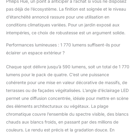
Philips Hue, un point à anticiper à l’achat si vous ne disposez
commandé par la voix
pas déjà de l’écosystème. La finition est soignée et le niveau
ou par un clic.
d’étanchéité annoncé rassure pour une utilisation en
Extension intelligente :
conditions climatiques variées. Pour un jardin exposé aux
la centrale de
commande Hue Bridge,
intempéries, ce choix de robustesse est un argument solide.
vendue séparément,
est nécessaire pour
Performances lumineuses : 1 770 lumens suffisent-ils pour
tous les articles
éclairer un espace extérieur ?
d'extérieur et permet
d'automatiser et de
Chaque spot délivre jusqu’à 590 lumens, soit un total de 1 770
contrôler les spots et
lumens pour le pack de quatre. C’est une puissance
autres lampes dans le
monde entier.
cohérente pour une mise en valeur décorative de massifs, de
Installation simple :
terrasses ou de façades végétalisées. L’angle d’éclairage LED
grâce à la technologie
permet une diffusion concentrée, idéale pour mettre en scène
basse tension, les
des éléments architecturaux ou végétaux. La plage
spots sont raccordés à
chromatique couvre l’ensemble du spectre visible, des blancs
l'adaptateur basse
tension - sans aucun
chauds aux blancs froids, en passant par des millions de
câblage compliqué. Ce
couleurs. Le rendu est précis et la gradation douce. En
produit est un produit