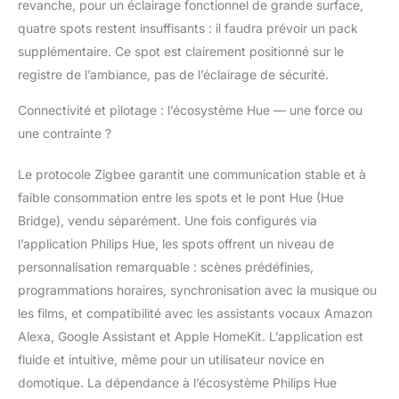
revanche, pour un éclairage fonctionnel de grande surface,
contenant. Les
quatre spots restent insuffisants : il faudra prévoir un pack
produits contenants
sont luminaires qui
supplémentaire. Ce spot est clairement positionné sur le
peuvent être démontés
registre de l’ambiance, pas de l’éclairage de sécurité.
afin de vérifier
séparément la ou les
Connectivité et pilotage : l’écosystème Hue — une force ou
sources lumineuses
une contrainte ?
contenues. Ce produit
contient une source
Le protocole Zigbee garantit une communication stable et à
lumineuse de classe
faible consommation entre les spots et le pont Hue (Hue
d'efficacité énergétique
G
Bridge), vendu séparément. Une fois configurés via
l’application Philips Hue, les spots offrent un niveau de
personnalisation remarquable : scènes prédéfinies,
programmations horaires, synchronisation avec la musique ou
les films, et compatibilité avec les assistants vocaux Amazon
Alexa, Google Assistant et Apple HomeKit. L’application est
fluide et intuitive, même pour un utilisateur novice en
domotique. La dépendance à l’écosystème Philips Hue