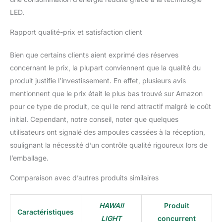
UV, la guirlande Hawaii
LED.
Light Connectable est
durable et fiable. Longue
Rapport qualité-prix et satisfaction client
de 34 mètres avec des
abat-jours de 19 cm de
Bien que certains clients aient exprimé des réserves
diamètre, elle est idéale
concernant le prix, la plupart conviennent que la qualité du
pour un usage intensif et
produit justifie l’investissement. En effet, plusieurs avis
une décoration pérenne.
mentionnent que le prix était le plus bas trouvé sur Amazon
pour ce type de produit, ce qui le rend attractif malgré le coût
initial. Cependant, notre conseil, noter que quelques
utilisateurs ont signalé des ampoules cassées à la réception,
soulignant la nécessité d’un contrôle qualité rigoureux lors de
l’emballage.
Comparaison avec d’autres produits similaires
HAWAII
Produit
Caractéristiques
LIGHT
concurrent