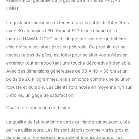
Présentation générale de la guirlande lumineuse HAWAII
comme restaurants,
LIGHT
cafés, hôtels ou
événements. Grande
longueur et connectivité
La guirlande lumineuse extérieure raccordable de 34 mètres
professionnelle : Grâce à
avec 80 ampoules LED filament E27 blanc chaud de la
son système
marque HAWAII LIGHT se distingue par son design bohème
d'extension, raccordez
chic grâce à ses abat-jours en polyrotin. Ce produit, qui ne
jusqu'à 25 guirlandes
nécessite pas de piles, est idéal pour éclairer vos soirées en
(250 ampoules) pour
atteindre une longueur
extérieur tout en apportant une touche décorative indéniable.
exceptionnelle. Parfait
Avec des dimensions généreuses de 33 x 48 x 56 cm et un
pour créer une ambiance
poids de 20 kilogrammes, elle s’annonce comme une solution
lumineuse dans de
robuste et durable. Les clients l’ont notée en moyenne 4,4 sur
grands espaces
extérieurs ou intérieurs,
5 étoiles, un gage de satisfaction.
tout en répondant aux
besoins des
Qualité de fabrication et design
professionnels.
Utilisation polyvalente :
La qualité de fabrication de cette guirlande est souvent citée
Adaptée pour un usage
par les utilisateurs. Les fils sont décrits comme « très gros et
intérieur ou extérieur
de qualité », promettant une solidité à toute épreuve. Les