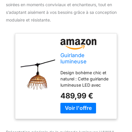
soirées en moments conviviaux et enchanteurs, tout en
s’adaptant aisément à vos besoins grâce à sa conception
modulaire et résistante.
Guirlande
lumineuse
extérieure
Design bohème chic et
raccordable 34m
naturel : Cette guirlande
avec 80 ampoules
lumineuse LED avec
LED filament E27
abat-jour en polyrotin
blanc chaud HAWAII
489,99 €
combine un style
LIGHT Abat-jour
bohème élégant et une
polyrotin bohème
touche exotique. Idéale
pour illuminer vos
soirées ou décorer des
espaces professionnels