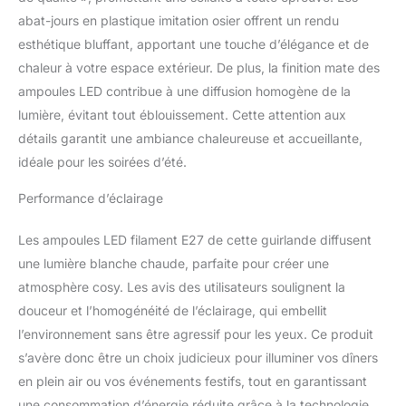
(IP64), cette guirlande
abat-jours en plastique imitation osier offrent un rendu
s'intègre dans des
jardins, terrasses,
esthétique bluffant, apportant une touche d’élégance et de
chambres, ou salons
chaleur à votre espace extérieur. De plus, la finition mate des
pour créer une ambiance
ampoules LED contribue à une diffusion homogène de la
festive et chaleureuse
lumière, évitant tout éblouissement. Cette attention aux
dans un esprit
guinguette bohème.
détails garantit une ambiance chaleureuse et accueillante,
Éclairage performant et
idéale pour les soirées d’été.
chaleureux : Équipée de
80 ampoules LED à
Performance d’éclairage
filament blanc chaud, elle
offre un flux lumineux de
Les ampoules LED filament E27 de cette guirlande diffusent
1000 Lumens.
une lumière blanche chaude, parfaite pour créer une
Changeables et
atmosphère cosy. Les avis des utilisateurs soulignent la
espacées de 40 cm, elles
apportent une lumière
douceur et l’homogénéité de l’éclairage, qui embellit
douce et élégante qui
l’environnement sans être agressif pour les yeux. Ce produit
sublime votre décoration.
s’avère donc être un choix judicieux pour illuminer vos dîners
Durabilité et robustesse :
en plein air ou vos événements festifs, tout en garantissant
Conçue pour résister aux
éclaboussures et aux
une consommation d’énergie réduite grâce à la technologie