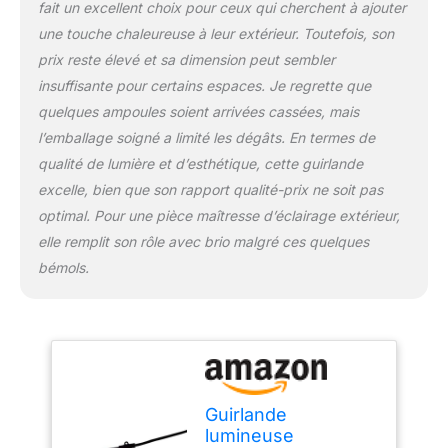
jardins, terrasses,
fait un excellent choix pour ceux qui cherchent à ajouter
chambres, ou salons
une touche chaleureuse à leur extérieur. Toutefois, son
pour créer une ambiance
prix reste élevé et sa dimension peut sembler
festive et chaleureuse
insuffisante pour certains espaces. Je regrette que
dans un esprit
guinguette bohème.
quelques ampoules soient arrivées cassées, mais
Éclairage performant et
l’emballage soigné a limité les dégâts. En termes de
chaleureux : Équipée de
qualité de lumière et d’esthétique, cette guirlande
80 ampoules LED à
excelle, bien que son rapport qualité-prix ne soit pas
filament blanc chaud, elle
offre un flux lumineux de
optimal. Pour une pièce maîtresse d’éclairage extérieur,
1000 Lumens.
elle remplit son rôle avec brio malgré ces quelques
Changeables et
bémols.
espacées de 40 cm, elles
apportent une lumière
douce et élégante qui
sublime votre décoration.
Durabilité et robustesse :
Conçue pour résister aux
éclaboussures et aux
Guirlande
UV, la guirlande Hawaii
lumineuse
Light Connectable est