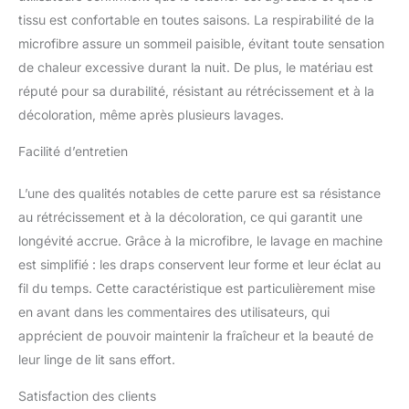
aux gens un toucher
tissu est confortable en toutes saisons. La respirabilité de la
chaud et confortable.
Entretien facile : le tissu
microfibre assure un sommeil paisible, évitant toute sensation
en microfibre est facile à
de chaleur excessive durant la nuit. De plus, le matériau est
entretenir, il est plus
réputé pour sa durabilité, résistant au rétrécissement et à la
solide et plus résistant
décoloration, même après plusieurs lavages.
que la soie, et ne
nécessite pas d'entretien
Facilité d’entretien
attentif. Vous avez juste
besoin de le mettre dans
L’une des qualités notables de cette parure est sa résistance
le sac à linge et d'utiliser
la méthode de lavage en
au rétrécissement et à la décoloration, ce qui garantit une
machine à l'eau froide, ce
longévité accrue. Grâce à la microfibre, le lavage en machine
qui peut vous faire
est simplifié : les draps conservent leur forme et leur éclat au
gagner du temps et des
fil du temps. Cette caractéristique est particulièrement mise
efforts. Remarque : nos
ensembles de draps de
en avant dans les commentaires des utilisateurs, qui
lit 4 pièces sont non
apprécient de pouvoir maintenir la fraîcheur et la beauté de
seulement adaptés pour
leur linge de lit sans effort.
un usage domestique,
mais également parfaits
Satisfaction des clients
comme cadeau pour des