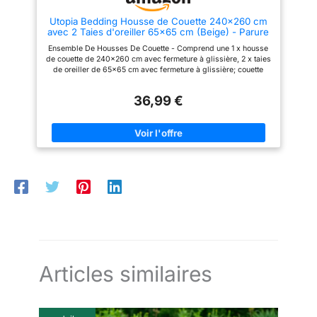
draps de lit simple XL en
machine à l'eau froide sur cycle
Utopia Bedding Housse de Couette 240x260 cm
délicat. Sécher au sèche-linge
avec 2 Taies d'oreiller 65x65 cm (Beige) - Parure
ou repasser à basse
de Lit 240 x 260 cm - Ensembles de Housses de
température et ne pas utiliser
Ensemble De Housses De Couette - Comprend une 1 x housse
Couette en Microfibre brossée Douce
d'eau de Javel.
de couette de 240x260 cm avec fermeture à glissière, 2 x taies
de oreiller de 65x65 cm avec fermeture à glissière; couette
vendue séparément. Polyester Microfibre Brossé - Le tissu
polyester microfibre brossé les rend doux, faciles à repasser,
36,99 €
infroissables et résistants à la décoloration et les protège
contre le rétrécissement après le lavage. Durable - La haute
résistance à la traction le rend solide, durable et moins
susceptible de se déchirer. Une Fermeture Parfaitement
Cousue - La fermeture est cousue à la perfection pour fixer la
couette en place. Entretien facile - Lavage en machine à froid,
cycle délicat, séchage par culbutage ou repassage à basse
température, ne pas blanchir.
Articles similaires