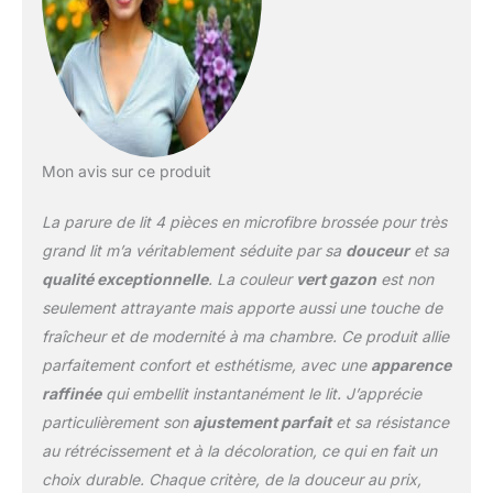
plusieurs lavages,
prolongeant la durée de
vie. Doux et confortable :
la surface du tissu lisse
d'origine est traitée pour
former une couche de
peluche courte et fine, ce
qui améliore
Mon avis sur ce produit
considérablement la
douceur et l'affinité de la
La parure de lit 4 pièces en microfibre brossée pour très
peau du tissu, donnant
grand lit m’a véritablement séduite par sa
douceur
et sa
aux gens un toucher
qualité exceptionnelle
. La couleur
vert gazon
est non
chaud et confortable.
seulement attrayante mais apporte aussi une touche de
Entretien facile : le tissu
en microfibre est facile à
fraîcheur et de modernité à ma chambre. Ce produit allie
entretenir, il est plus
parfaitement confort et esthétisme, avec une
apparence
solide et plus résistant
raffinée
qui embellit instantanément le lit. J’apprécie
que la soie, et ne
particulièrement son
ajustement parfait
et sa résistance
nécessite pas d'entretien
attentif. Vous avez juste
au rétrécissement et à la décoloration, ce qui en fait un
besoin de le mettre dans
choix durable. Chaque critère, de la douceur au prix,