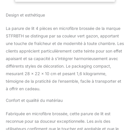
d'oreiller de 50,8 x 101,6
cm. Tissu infroissable : le
Design et esthétique
tissu est spécialement
traité, ce qui est plus
résistant à l'usure que le
La parure de lit 4 pièces en microfibre brossée de la marque
tissu ordinaire, et a une
STFRBTH se distingue par sa couleur vert gazon, apportant
meilleure performance
une touche de fraîcheur et de modernité à toute chambre. Les
infroissable, et peut
clients apprécient particulièrement cette teinte pour son effet
maintenir une bonne
forme même après
apaisant et sa capacité à s’intégrer harmonieusement avec
plusieurs lavages,
différents styles de décoration. Le packaging compact,
prolongeant la durée de
mesurant 28 x 22 x 10 cm et pesant 1,6 kilogramme,
vie. Doux et confortable :
témoigne de la praticité de l’ensemble, facile à transporter et
la surface du tissu lisse
d'origine est traitée pour
à offrir en cadeau.
former une couche de
Confort et qualité du matériau
peluche courte et fine, ce
qui améliore
considérablement la
Fabriquée en microfibre brossée, cette parure de lit est
douceur et l'affinité de la
reconnue pour sa douceur exceptionnelle. Les avis des
peau du tissu, donnant
utilisateurs confirment que le toucher est agréable et que le