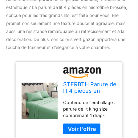
esthétique ? La parure de lit 4 pièces en microfibre brossée,
conçue pour les très grands lits, est faite pour vous. Elle
promet non seulement une texture douce et agréable, mais
aussi une résistance remarquable au rétrécissement et à la
décoloration. De plus, son coloris vert gazon apportera une
touche de fraîcheur et d’élégance à votre chambre.
STFRBTH Parure de
lit 4 pièces en
microfibre brossée
Contenu de l'emballage :
pour très grand lit,
parure de lit king size
douce, respirante,
comprenant 1 drap-
résistante au
housse de 198,1 x 203,2
rétrécissement et à
cm, 1 drap plat de 259,1
la décoloration, vert
x 266,7 cm et 2 taies
gazon