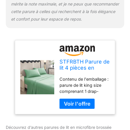
le sac à linge et d'utiliser
mérite la note maximale, et je ne peux que recommander
la méthode de lavage en
cette parure à celles qui recherchent à la fois élégance
machine à l'eau froide, ce
qui peut vous faire
et confort pour leur espace de repos.
gagner du temps et des
efforts. Remarque : nos
ensembles de draps de
lit 4 pièces sont non
seulement adaptés pour
un usage domestique,
mais également parfaits
STFRBTH Parure de
comme cadeau pour des
lit 4 pièces en
amis proches, et veuillez
microfibre brossée
Contenu de l'emballage :
vous assurer de vérifier
pour très grand lit,
parure de lit king size
la taille avant d'acheter.
douce, respirante,
comprenant 1 drap-
résistante au
housse de 198,1 x 203,2
rétrécissement et à
cm, 1 drap plat de 259,1
la décoloration, vert
x 266,7 cm et 2 taies
gazon
d'oreiller de 50,8 x 101,6
cm. Tissu infroissable : le
Découvrez d’autres parures de lit en microfibre brossée
tissu est spécialement