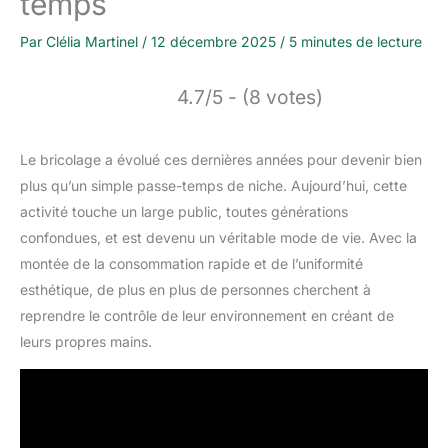
temps
Par
Clélia Martinel
/
12 décembre 2025
/
5 minutes de lecture
4.7/5 - (8 votes)
Le bricolage a évolué ces dernières années pour devenir bien
plus qu’un simple passe-temps de niche. Aujourd’hui, cette
activité touche un large public, toutes générations
confondues, et est devenu un véritable mode de vie. Avec la
montée de la consommation rapide et de l’uniformité
esthétique, de plus en plus de personnes cherchent à
reprendre le contrôle de leur environnement en créant de
leurs propres mains.