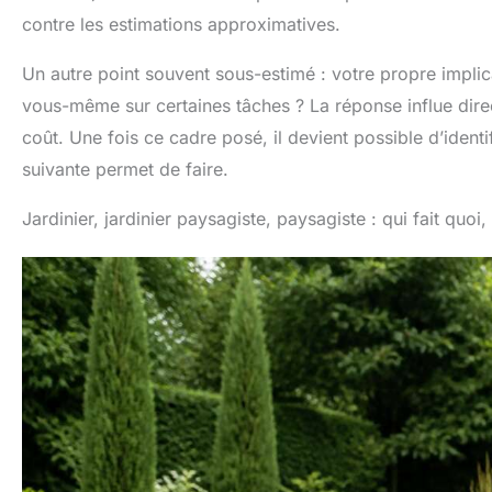
contre les estimations approximatives.
Un autre point souvent sous-estimé : votre propre implic
vous-même sur certaines tâches ? La réponse influe direc
coût. Une fois ce cadre posé, il devient possible d’identi
suivante permet de faire.
Jardinier, jardinier paysagiste, paysagiste : qui fait quoi