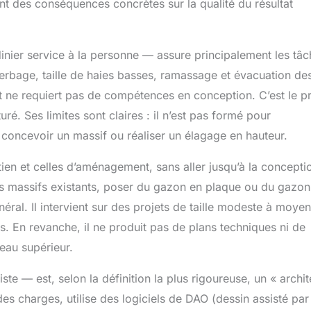
 ont des conséquences concrètes sur la qualité du résultat
dinier service à la personne — assure principalement les tâ
sherbage, taille de haies basses, ramassage et évacuation de
t ne requiert pas de compétences en conception. C’est le pr
ré. Ses limites sont claires : il n’est pas formé pour
, concevoir un massif ou réaliser un élagage en hauteur.
en et celles d’aménagement, sans aller jusqu’à la concepti
 des massifs existants, poser du gazon en plaque ou du gazon
néral. Il intervient sur des projets de taille modeste à moye
. En revanche, il ne produit pas de plans techniques ni de
veau supérieur.
te — est, selon la définition la plus rigoureuse, un « archit
des charges, utilise des logiciels de DAO (dessin assisté par