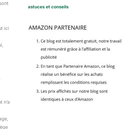
sont
astuces et conseils
t ici
l,
n
t n’a
age,
tège