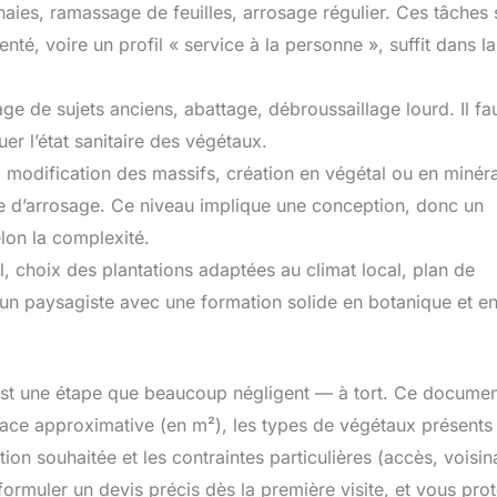
 haies, ramassage de feuilles, arrosage régulier. Ces tâches 
nté, voire un profil « service à la personne », suffit dans la
age de sujets anciens, abattage, débroussaillage lourd. Il fau
er l’état sanitaire des végétaux.
 modification des massifs, création en végétal ou en minéra
me d’arrosage. Ce niveau implique une conception, donc un
elon la complexité.
l, choix des plantations adaptées au climat local, plan de
’un paysagiste avec une formation solide en botanique et e
l est une étape que beaucoup négligent — à tort. Ce documen
rface approximative (en m²), les types de végétaux présents
tion souhaitée et les contraintes particulières (accès, voisin
formuler un devis précis dès la première visite, et vous pro