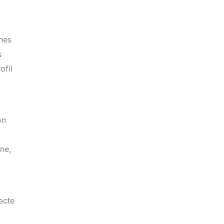
ches
s
ofil
on
nne,
ecte