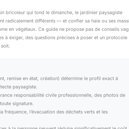
in bricoleur qui tond le dimanche, le jardinier paysagiste
ont radicalement différents — et confier sa haie ou ses mass
omme en végétaux. Ce guide ne propose pas de conseils vag
s à exiger, des questions précises à poser et un protocole
soit.
t, remise en état, création) détermine le profil exact à
hitecte paysagiste.
rance responsabilité civile professionnelle, des photos de
 toute signature.
la fréquence, l’évacuation des déchets verts et les
ces à la personne peuvent réduire significativement le coût