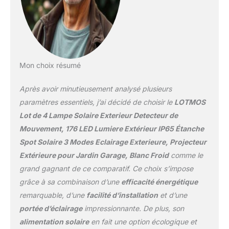
solaire exterieur
lumière s'active de
detecteur de mouvement
manière fiable avec une
dispose de 3 modes :
luminosité de 100 %, de
(mode constant), (mode
jour comme de nuit, sans
constant + mode
aucun retard dû aux
détection), (mode
conditions
Mon choix résumé
détection). Le mode
météorologiques. INDICE
détection peut être
DE PROTECTION IP65 :
Après avoir minutieusement analysé plusieurs
contrôlé par le capteur
La lampe solaire est
de mouvement PIR
paramètres essentiels, j’ai décidé de choisir le
LOTMOS
fabriquée en ABS de
nouvellement mis à
haute qualité, résistant
Lot de 4 Lampe Solaire Exterieur Detecteur de
niveau, qui détecte de
aux températures
Mouvement, 176 LED Lumiere Extérieur IP65 Étanche
manière sensible les
élevées. Avec l'indice de
Spot Solaire 3 Modes Eclairage Exterieure, Projecteur
objets en mouvement,
protection professionnel
sans nécessiter de
Extérieure pour Jardin Garage, Blanc Froid
comme le
IP65, l'intérieur de la
commutation manuelle
lampe solaire est étanche
grand gagnant de ce comparatif. Ce choix s’impose
du mode, ce qui est plus
à l'eau et à la poussière,
grâce à sa combinaison d’une
efficacité énergétique
pratique et plus facile à
et peut maintenir une
remarquable, d’une
facilité d’installation
et d’une
utiliser pour vous et
luminosité très élevée
votre famille IP65
portée d’éclairage
impressionnante. De plus, son
même lorsqu'elle est
Étanche : la lumière
exposée à l'extérieur
alimentation solaire
en fait une option écologique et