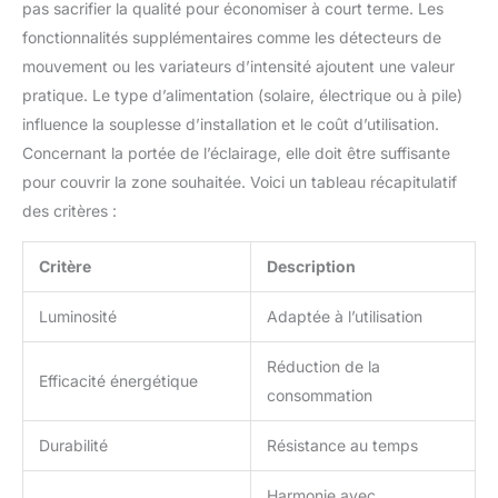
pas sacrifier la qualité pour économiser à court terme. Les
pour les jardins, les
fonctionnalités supplémentaires comme les détecteurs de
cours arrière, les entrées,
les garages, les cours
mouvement ou les variateurs d’intensité ajoutent une valeur
intérieures et les clôtures
pratique. Le type d’alimentation (solaire, électrique ou à pile)
influence la souplesse d’installation et le coût d’utilisation.
Concernant la portée de l’éclairage, elle doit être suffisante
pour couvrir la zone souhaitée. Voici un tableau récapitulatif
des critères :
Critère
Description
Luminosité
Adaptée à l’utilisation
Réduction de la
Efficacité énergétique
consommation
Durabilité
Résistance au temps
Harmonie avec