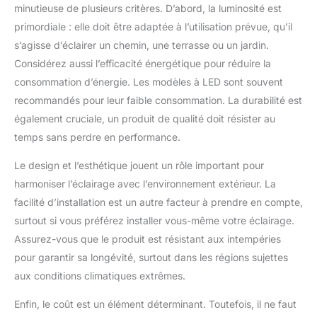
rendement de
chaque ampoule qui peuvent
minutieuse de plusieurs critères. D’abord, la luminosité est
la peinture importée afin de prévenir efficacement la rouille, la
être suspendus et installés là où
conversion pouvant
corrosion, les fissures et autres problèmes. Adaptable à
primordiale : elle doit être adaptée à l’utilisation prévue, qu’il
vous en avez besoin. La
atteindre 23 %. Elle ne
différents environnements difficiles, son utilisation est sûre et
conception de connexion de
fiable. FACILE À INSTALLER - Nous préparons non seulement le
s’agisse d’éclairer un chemin, une terrasse ou un jardin.
nécessite aucun frais
bout en bout peut connecter
manuel d'installation et le kit d'installation, mais aussi 4
plusieurs fils ensemble pour
d'électricité et répond à
Considérez aussi l’efficacité énergétique pour réduire la
anneaux de vis étanches pour empêcher la vapeur d'eau de
une installation facile et une
pénétrer dans la lampe murale par les trous de vis. L'ensemble
vos besoins quotidiens
extension illimitée pour
consommation d’énergie. Les modèles à LED sont souvent
du processus d'installation est très simple. Si vous rencontrez
répondre à vos besoins
en matière d'éclairage,
des problèmes au cours de ce processus, n'hésitez pas à nous
recommandés pour leur faible consommation. La durabilité est
d'utilisation. Décoration
tout en étant économe
contacter pour obtenir de l'aide ! APPLICATIONS - La lampe
d'ampoule extérieure de fil pour
d'extérieur à LED émet une agréable lumière blanche chaude
également cruciale, un produit de qualité doit résister au
en énergie et efficace
la fête, mariage, vacances,
de 3000K. Convient à de multiples occasions à l'intérieur et à
Patio, Arcade, jardin, Cour,
Facile à Installer :
temps sans perdre en performance.
l'extérieur : terrasse, villa de jardin, garage, cour intérieure,
terrasse et bar. [service à la
allée, entrée, salon, salle de bain, etc.
l'installation ne prend
clientèle et garantie] 2
ampoules g40 de
Le design et l’esthétique jouent un rôle important pour
que 3 à 5 minutes à
remplacement sont incluses
l'aide des vis fournies.
harmoniser l’éclairage avec l’environnement extérieur. La
dans l'emballage, veuillez
Les lampe exterieur
prendre soin de vous dès
facilité d’installation est un autre facteur à prendre en compte,
réception. Si vous avez des
solaire ne nécessitent
questions, n'hésitez pas à nous
surtout si vous préférez installer vous-même votre éclairage.
aucun entretien et
contacter, nous vous
Assurez-vous que le produit est résistant aux intempéries
répondrons dans les 24 heures.
s'allument
automatiquement à la
pour garantir sa longévité, surtout dans les régions sujettes
tombée de la nuit. Vous
aux conditions climatiques extrêmes.
pouvez ainsi profiter
d'un éclairage lumineux
Enfin, le coût est un élément déterminant. Toutefois, il ne faut
pendant la nuit, idéal