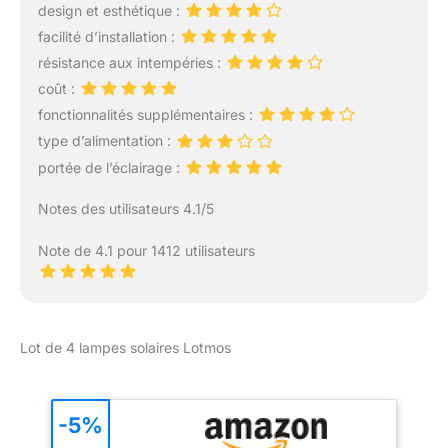
Détecteur de mouvement
design et esthétique :
sensible : Le détecteur
facilité d’installation :
PIR offre des réglages
résistance aux intempéries :
ajustables pour le temps
d'éclairage, la distance
coût :
de mouvement et les
fonctionnalités supplémentaires :
réglages jour/nuit. La tête
type d’alimentation :
du capteur dispose
portée de l’éclairage :
d'une induction du corps
humain par infrarouge,
Notes des utilisateurs 4.1/5
s'allumant
instantanément sans
Note de 4.1 pour 1412 utilisateurs
commutateur manuel,
assurant confort et
économie d'énergie.
Parfait pour la sécurité en
extérieur. Étanchéité IP66
Lot de 4 lampes solaires Lotmos
: la lumière extérieure à
détecteur de mouvement
est étanche IP66, avec la
-5%
tête du capteur
atteignant le niveau