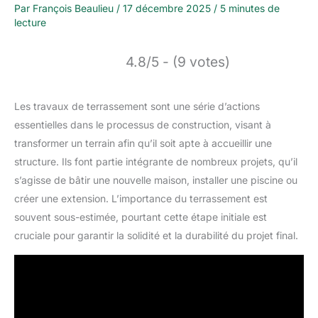
Par
François Beaulieu
/
17 décembre 2025
/
5 minutes de
lecture
4.8/5 - (9 votes)
Les travaux de terrassement sont une série d’actions
essentielles dans le processus de construction, visant à
transformer un terrain afin qu’il soit apte à accueillir une
structure. Ils font partie intégrante de nombreux projets, qu’il
s’agisse de bâtir une nouvelle maison, installer une piscine ou
créer une extension. L’importance du terrassement est
souvent sous-estimée, pourtant cette étape initiale est
cruciale pour garantir la solidité et la durabilité du projet final.