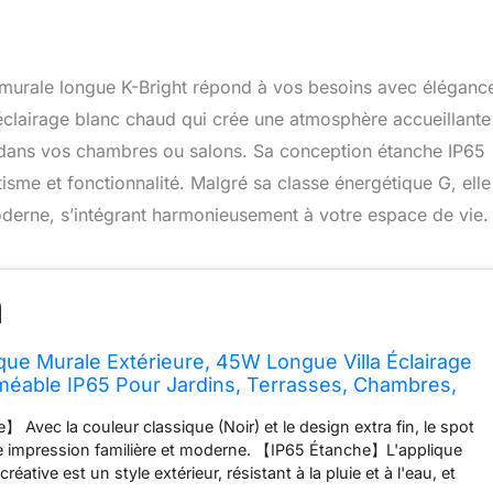
ue murale longue K-Bright répond à vos besoins avec éléganc
 éclairage blanc chaud qui crée une atmosphère accueillante
e dans vos chambres ou salons. Sa conception étanche IP65
étisme et fonctionnalité. Malgré sa classe énergétique G, elle
 moderne, s’intégrant harmonieusement à votre espace de vie.
ique Murale Extérieure, 45W Longue Villa Éclairage
éable IP65 Pour Jardins, Terrasses, Chambres,
le D'intérieur De Salon (Noir, 150CM)
Avec la couleur classique (Noir) et le design extra fin, le spot
ne impression familière et moderne. 【IP65 Étanche】L'applique
réative est un style extérieur, résistant à la pluie et à l'eau, et