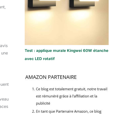
ant,
 avis
Test : applique murale Kingwei 60W étanche
t une
avec LED rotatif
ouent
iveau
faces