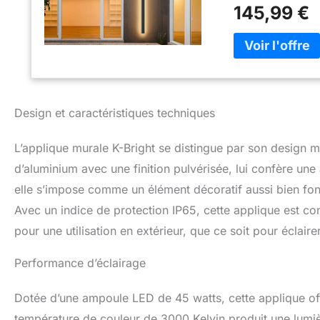
peut être utilisée 
145,99 €
Remarque: vous d
connexion du fil 
(connecteurs de f
luminaires intérieu
oblique) et diffé
d'installation. 【A
murs extérieurs, le
Design et caractéristiques techniques
les balcons extér
utilisée à l'intéri
L’applique murale K-Bright se distingue par son design mo
【Installation fac
d'installation. Po
d’aluminium avec une finition pulvérisée, lui confère une
soit effectuée pa
elle s’impose comme un élément décoratif aussi bien fonc
cassée, veuillez 
Avec un indice de protection IP65, cette applique est con
pour une utilisation en extérieur, que ce soit pour éclaire
Performance d’éclairage
Dotée d’une ampoule LED de 45 watts, cette applique of
température de couleur de 3000 Kelvin produit une lumiè