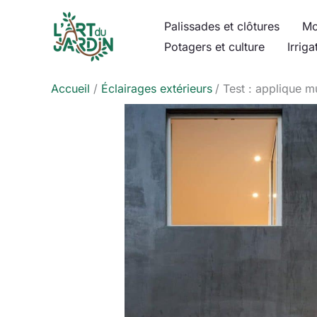
Aller
Palissades et clôtures
Mo
au
Potagers et culture
Irriga
contenu
Accueil
Éclairages extérieurs
Test : applique m