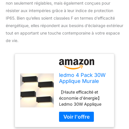
non seulement réglables, mais également conçues pour
résister aux intempéries grâce à leur indice de protection
IP65. Bien qu’elles soient classées F en termes d’efficacité
énergétique, elles répondent aux besoins d’éclairage extérieur
tout en apportant une touche contemporaine à votre espace
de vie.
ledmo 4 Pack 30W
Applique Murale
Exterieur LED,
【Haute efficacité et
3000K Applique
économie d'énergie】
Murale Intérieure
Ledmo 30W Applique
Noir, Éclairage
Murale Exterieur LED
Extérieur Réglable
avec puce COB, efficacité
de Façade en
lumineuse jusqu'à 100lm
Aluminium, Ip65
/ W. De plus, la sortie de