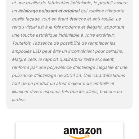
et une qualité de fabrication indéniable, le produit assure
résiste au vent et à la
pluie, au sable et à la
un
éclairage puissant et original
qui sublime n’importe
corrosion et convient à
quelle façade, tout en étant étanche et anti-rouille. Le
toutes sortes de
rendu visuel est à la fois moderne et élégant, apportant
conditions
une touche esthétique indéniable à votre extérieur.
météorologiques
extrêmes. 【Durable】 ce
Toutefois, l’absence de possibilité de remplacer les
produit utilise une source
ampoules LED peut être un inconvénient pour certains.
de lumière COB de haute
Malgré cela, le rapport qualité/prix reste excellent,
qualité avec une
renforcé par une polyvalence d’éclairage inégalée et une
production de haute
efficacité et de faible
puissance d’éclairage de 3000 lm. Ces caractéristiques
chaleur. Longue durée de
font de ce produit un atout majeur pour embellir et
vie. Alimentation étanche
illuminer divers espaces tels que les allées, balcons ou
intégrée, peut stabiliser le
jardins.
courant de sortie et
protéger la source
lumineuse. La durée
moyenne d'utilisation
des Appliques ledmo est
supérieure à 50 000