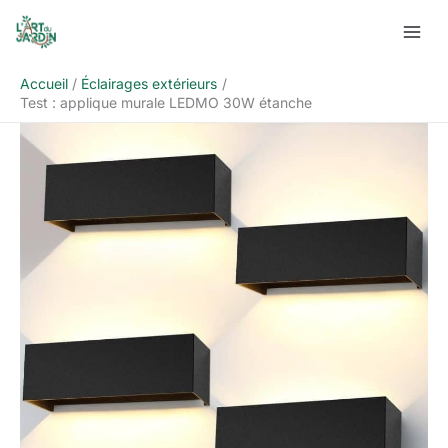
Aller
Rechercher
au
contenu
Accueil
Éclairages extérieurs
Test : applique murale LEDMO 30W étanche