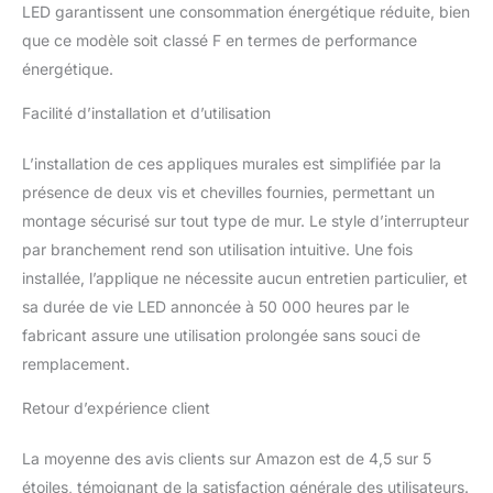
courant de sortie et
LED garantissent une consommation énergétique réduite, bien
protéger la source
que ce modèle soit classé F en termes de performance
lumineuse. La durée
énergétique.
moyenne d'utilisation
des Appliques ledmo est
Facilité d’installation et d’utilisation
supérieure à 50 000
heures. 【Installation
L’installation de ces appliques murales est simplifiée par la
facile】 Avec instructions
d'installation détaillées
présence de deux vis et chevilles fournies, permettant un
(Français et anglais),
montage sécurisé sur tout type de mur. Le style d’interrupteur
vous pouvez facilement
par branchement rend son utilisation intuitive. Une fois
monter la Applique
installée, l’applique ne nécessite aucun entretien particulier, et
Murale Intérieure sur la
surface du mur. Mais il
sa durée de vie LED annoncée à 50 000 heures par le
est recommandé de
fabricant assure une utilisation prolongée sans souci de
l'installer par une licence
remplacement.
électronique.
【Décoration lumineuse
Retour d’expérience client
parfaite】cette applique
extérieure fournit non
La moyenne des avis clients sur Amazon est de 4,5 sur 5
seulement une source de
étoiles, témoignant de la satisfaction générale des utilisateurs.
lumière pour votre