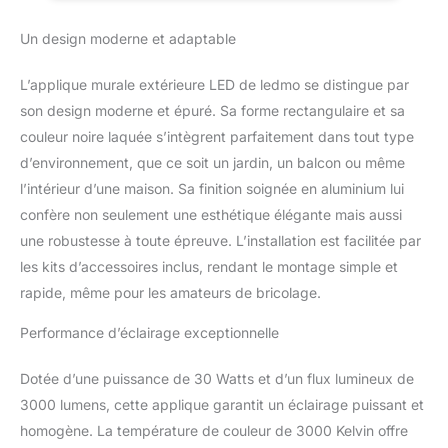
étanche
la source lumineuse de
Un design moderne et adaptable
surface ledmo est plus
uniforme que celle des
sources lumineuses spot
L’applique murale extérieure LED de ledmo se distingue par
traditionnelles. 【Angle
son design moderne et épuré. Sa forme rectangulaire et sa
d'éclairage réglable】
couleur noire laquée s’intègrent parfaitement dans tout type
Notre Applique Murale
d’environnement, que ce soit un jardin, un balcon ou même
LED a un design simple
et élégant. Lumière
l’intérieur d’une maison. Sa finition soignée en aluminium lui
blanche chaude pour
confère non seulement une esthétique élégante mais aussi
une ambiance
une robustesse à toute épreuve. L’installation est facilitée par
romantique. Vous
les kits d’accessoires inclus, rendant le montage simple et
pouvez créer différentes
formes de lumière.
rapide, même pour les amateurs de bricolage.
Fournit de beaux effets
Performance d’éclairage exceptionnelle
de lumière pour
l'éclairage ou la
décoration. 【Appliques
Dotée d’une puissance de 30 Watts et d’un flux lumineux de
murales à trois têtes
3000 lumens, cette applique garantit un éclairage puissant et
extérieure étanche
homogène. La température de couleur de 3000 Kelvin offre
IP65】 Moulage en