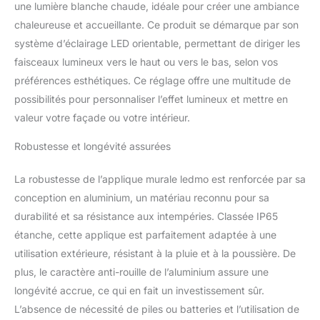
une lumière blanche chaude, idéale pour créer une ambiance
aluminium moulé sous
pression de qualité
chaleureuse et accueillante. Ce produit se démarque par son
aéronautique, toutes les
système d’éclairage LED orientable, permettant de diriger les
coutures sont scellées
faisceaux lumineux vers le haut ou vers le bas, selon vos
avec de la colle
préférences esthétiques. Ce réglage offre une multitude de
imperméable à l'eau. Il
résiste au vent et à la
possibilités pour personnaliser l’effet lumineux et mettre en
pluie, au sable et à la
valeur votre façade ou votre intérieur.
corrosion et convient à
toutes sortes de
Robustesse et longévité assurées
conditions
météorologiques
La robustesse de l’applique murale ledmo est renforcée par sa
extrêmes. 【Durable】 ce
conception en aluminium, un matériau reconnu pour sa
produit utilise une source
durabilité et sa résistance aux intempéries. Classée IP65
de lumière COB de haute
qualité avec une
étanche, cette applique est parfaitement adaptée à une
production de haute
utilisation extérieure, résistant à la pluie et à la poussière. De
efficacité et de faible
plus, le caractère anti-rouille de l’aluminium assure une
chaleur. Longue durée de
longévité accrue, ce qui en fait un investissement sûr.
vie. Alimentation étanche
intégrée, peut stabiliser le
L’absence de nécessité de piles ou batteries et l’utilisation de