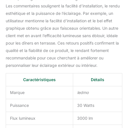
maison, mais peut
Les commentaires soulignent la facilité d’installation, le rendu
également servir de
esthétique et la puissance de l’éclairage. Par exemple, un
décoration artistique
utilisateur mentionne la facilité d’installation et le bel effet
pour rendre vos meubles
graphique obtenu grâce aux faisceaux orientables. Un autre
plus distinctifs. 【Design
Moderne】 cette
client met en avant l’efficacité lumineuse sans éblouir, idéale
Appliqué Mural Extérieur
pour les dîners en terrasse. Ces retours positifs confirment la
avec une surface noire
qualité et la fiabilité de ce produit, le rendant fortement
mate a un design simple
recommandable pour ceux cherchant à améliorer ou
et donne une impression
personnaliser leur éclairage extérieur ou intérieur.
élégante et moderne, elle
s'adapte à différents
styles de décoration.
Caractéristiques
Détails
Applique murale idéale
pour jardin, terrasse,
Marque
ledmo
balcon, salon, Chambre,
salle à manger, salle de
Puissance
30 Watts
bains, couloir, escalier,
entrée. 【3000K Blanc
Flux lumineux
3000 lm
chaud】La lumière douce
de 3000k est capable de