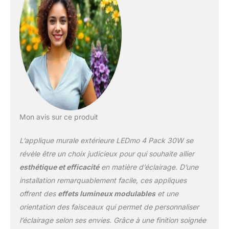
Notre Applique Murale
LED a un design simple
et élégant. Lumière
blanche chaude pour
une ambiance
romantique. Vous
pouvez créer différentes
formes de lumière.
Fournit de beaux effets
de lumière pour
l'éclairage ou la
Mon avis sur ce produit
décoration. 【Appliques
murales à trois têtes
L’applique murale extérieure LEDmo 4 Pack 30W se
extérieure étanche
révèle être un choix judicieux pour qui souhaite allier
IP65】 Moulage en
esthétique et efficacité
en matière d’éclairage. D’une
aluminium moulé sous
installation remarquablement facile, ces appliques
pression de qualité
aéronautique, toutes les
offrent des
effets lumineux modulables
et une
coutures sont scellées
orientation des faisceaux qui permet de personnaliser
avec de la colle
l’éclairage selon ses envies. Grâce à une finition soignée
imperméable à l'eau. Il