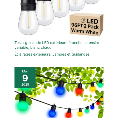
Appliques Murales】
Applique murale LED*
4;Kit d'accessoires *
4;Instructions
d'installation * 1.
Test : guirlande LED extérieure étanche, intensité
variable, blanc chaud
Éclairages extérieurs
,
Lampes et guirlandes
Mar
9
2025