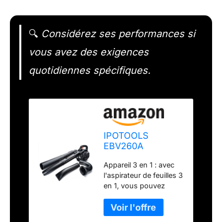
🔍
Considérez ses performances si
vous avez des exigences
quotidiennes spécifiques.
IPOTOOLS
EBV260A
Aspirateur
Appareil 3 en 1 : avec
souffleur Feuilles -
l'aspirateur de feuilles 3
Broyeur
en 1, vous pouvez
souffleurs de
aspirer, souffler et
Feuilles avec Sac
broyer les feuilles.
de 40 litres –
Moteur : Moteur
Vitesse de