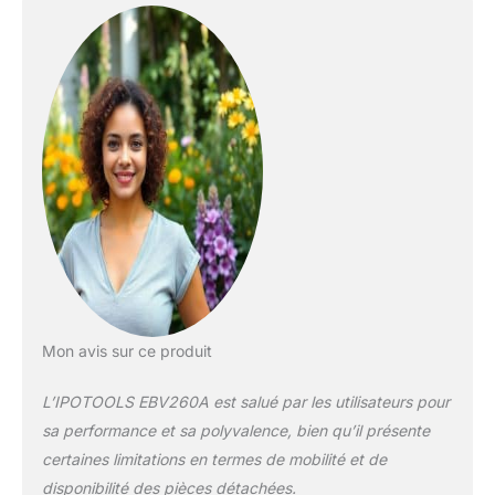
de deux accessoires.
Sac de récupération :
Les feuilles sont
capturées
directement par le
ventilateur grâce au
sac de 40 litres, qui
est également équipé
d'une sangle de
transport
confortable.
Performance : Débit
d'air très élevé de 612
m3/h | Vitesse d'air
de 50 m/s
Mon avis sur ce produit
L’IPOTOOLS EBV260A est salué par les utilisateurs pour
sa performance et sa polyvalence, bien qu’il présente
certaines limitations en termes de mobilité et de
disponibilité des pièces détachées.