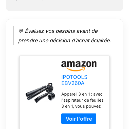
💬
Évaluez vos besoins avant de
prendre une décision d’achat éclairée.
IPOTOOLS
EBV260A
Aspirateur
Appareil 3 en 1 : avec
souffleur Feuilles
l'aspirateur de feuilles
- Broyeur
3 en 1, vous pouvez
souffleurs de
aspirer, souffler et
Feuilles avec Sac
broyer les feuilles.
de 40 litres –
Moteur : Moteur
Vitesse de