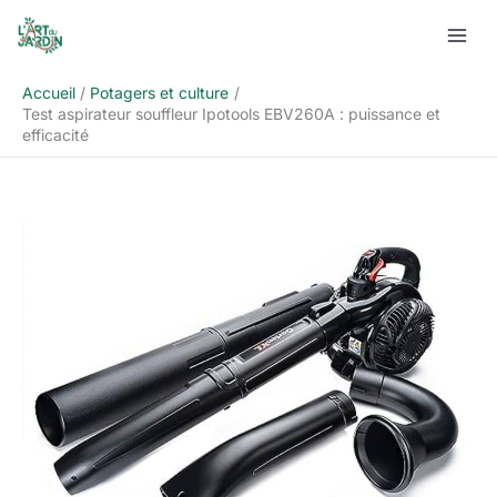
Aller
Rechercher
au
contenu
Accueil
Potagers et culture
Test aspirateur souffleur Ipotools EBV260A : puissance et
efficacité