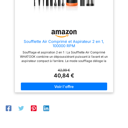
inaccessibles aux aspirateurs
plus grands, et est idéal pour
dépoussiérer à tout moment et
en tout lieu, nettoyer les claviers
et gonfler et dégonfler les sacs
de rangement pour le matériel
de plein air. ►Batterie
Rechargeable et Charge
Rapide: cet aspirateur à main
Soufflette Air Comprimé et Aspirateur 2 en 1,
sans fil est doté d'une batterie
100000 RPM
intégrée de 8000 mAh et d'un
port de charge rapide offrant
Soufflage et aspiration 2 en 1 : La Soufflette Air Comprimé
environ 35 minutes d'autonomie.
WHATOOK combine un dépoussiérant puissant à l’avant et un
Compatible avec la charge de
aspirateur compact à l’arrière. Le mode soufflage déloge la
type C, il se recharge
poussière des claviers, ventilateurs de PC et espaces étroits,
facilement via un chargeur de
tandis que l’aspiration jusqu’à 10KPA récupère les miettes et
42,99 €
voiture, une batterie externe, un
petits débris sur les bureaux, canapés et sièges de voiture.
40,84 €
ordinateur portable, une batterie
Trois vitesses réglables : Le moteur propose trois niveaux de
externe, etc. Avec un adaptateur
puissance de 60000, 80000 et 100000 RPM afin d’adapter le
5 V/2 A, il se recharge
débit d’air à chaque tâche. Une vitesse modérée convient aux
complètement en 3 à 4 heures.
appareils électroniques délicats, tandis que le niveau
►Petit, Portable et Liable:
supérieur facilite le PC Nettoyage, l’entretien des claviers
Fwiull Aspirateur à main sans fil
mécaniques, des grilles d’aération et des interstices difficiles
et souffleur Fwiull est compact
d’accès. Batterie 7600mAh rechargeable : La batterie intégrée
et ne pèse que 380 g. Sa
de 7600mAh offre jusqu’à 50 minutes d’autonomie selon la
poignée pliable lui confère un
vitesse et le mode sélectionnés. La recharge USB-C permet de
design compact et pratique. Il
réutiliser régulièrement l’appareil sans dépendre de bombes
se glisse facilement dans un
d’air comprimé jetables, pour une utilisation flexible à la
tiroir ou un coffre de voiture. Un
maison, au bureau ou dans la voiture. Huit buses et trois
sac de rangement pratique