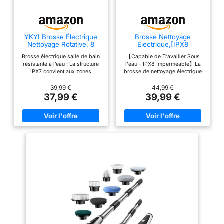
YKYI Brosse Électrique
Brosse Nettoyage
Nettoyage Rotative, 8
Electrique,[IPX8
Têtes, IPX7, sans Fil
Imperméable],5000mAh,
Brosse électrique salle de bain
【Capable de Travailler Sous
sans Fil,Homtronics
résistante à l’eau : La structure
l'eau - IPX8 Imperméable】La
IPX7 convient aux zones
brosse de nettoyage électrique
humides et aux nettoyages
adopte le design IPX8 full-body
réguliers autour des surfaces
Imperméable, qui peut
39,99 €
44,99 €
sanitaires. Le corps peut être
fonctionner pendant une longue
37,99 €
39,99 €
rincé après usage, mais une
période dans l'eau sans
immersion prolongée n’est pas
dommage, idéal pour nettoyer
recommandée. Brosse de
les baignoires, les douches et
nettoyage électrique avec 8
les carreaux de la salle de bain
accessoires : Le kit comprend
【16 en 1 - Multifonctionnel】La
une tête ronde, une tête plate
brosse nettoyage salle de bain
large, une tête plate petite, une
est équipée de 8 têtes de
tête d’angle, une éponge, une
brosse, d'un support Velcro et
éponge en fibre, un chiffon et
d'un crochet et la tête de
un chiffon en laine pour
nettoyage appropriée peut être
différentes surfaces. Brosse
sélectionnée en fonction des
nettoyage electrique avec
différentes tâches de nettoyage.
manche extensible : La poignée
Elle peut être utilisée pour
réglable de 30 à 110 cm aide à
nettoyer les joints de carrelage,
atteindre les coins hauts, les
les bords et les coins, les
zones basses et les endroits
éviers et les robinets, les
étroits sans se pencher
poêles, les fenêtres, les