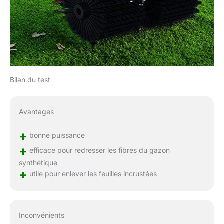
Bilan du test
Avantages
+
bonne puissance
+
efficace pour redresser les fibres du gazon
synthétique
+
utile pour enlever les feuilles incrustées
Inconvénients