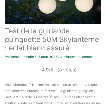
Test de la guirlande
guinguette 50M Skylanterne
: éclat blanc assuré
Par
Benoît Lemarié
/
15 août 2025
/
4 minutes de lecture
4.9/5 - (8 votes)
Vous cherchez à illuminer vos soirées en extérieur avec une
ambiance chaleureuse et festive ? La guirlande guinguette
SKYLANTERN de 50 mètres et ses 50 bulbes blancs est la
solution idéale pour transformer votre jardin ou terrasse en un