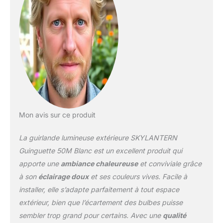
composé de 5 leds
chacun, garantissant un
éclairage intense optimal
! 🔌 RACCORDABLE : Nos
guirlandes possèdent
des prises
mâles/femelles aux
embouts afin de pouvoir
les brancher entres elles !
Créez ainsi une guirlande
guinguette de grande
Mon avis sur ce produit
taille ! ✅ SÉCURITÉ : La
guirlande exterieure
La guirlande lumineuse extérieure SKYLANTERN
résiste à l'eau et à la
Guinguette 50M Blanc est un excellent produit qui
poussière. Elle est
apporte une
ambiance chaleureuse
et conviviale grâce
conforme aux normes
à son
éclairage doux
et ses couleurs vives. Facile à
CE et IP44. Les
ampoules sont étanches
installer, elle s’adapte parfaitement à tout espace
et non remplaçables.
extérieur, bien que l’écartement des bulbes puisse
Guirlande electrique,
sembler trop grand pour certains. Avec une
qualité
basse tension. 🇫🇷