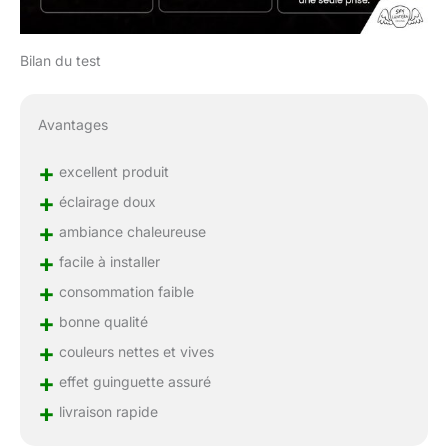
Bilan du test
Avantages
+
excellent produit
+
éclairage doux
+
ambiance chaleureuse
+
facile à installer
+
consommation faible
+
bonne qualité
+
couleurs nettes et vives
+
effet guinguette assuré
+
livraison rapide