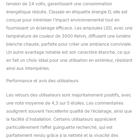
CE et IP44. Les
tension de 24 volts, garantissant une consommation
ampoules sont étanches
énergétique réduite. Classée en étiquette énergie D, elle est
et non remplaçables.
conçue pour minimiser l’impact environnemental tout en
Guirlande electrique,
fournissant un éclairage efficace. Les ampoules LED, avec une
basse tension. 🇫🇷
STOCK EN FRANCE:
température de couleur de 3000 Kelvin, diffusent une lumière
Nous sommes basés à
blanche chaude, parfaite pour créer une ambiance conviviale.
LILLE, nos notices sont
Un autre avantage notable est son caractère étanche, ce qui
en Français et notre SAV
en fait un choix idéal pour une utilisation en extérieur, résistant
aussi ! Disponible par
ainsi aux intempéries.
téléphone de 9h à 17h.
Tous nos produits sont
Performance et avis des utilisateurs
GARANTIS 2 ANS.
Les retours des utilisateurs sont majoritairement positifs, avec
une note moyenne de 4,3 sur 5 étoiles. Les commentaires
soulignent souvent l’excellente qualité de l’éclairage, ainsi que
la facilité d’installation. Certains utilisateurs apprécient
particulièrement l’effet guinguette recherché, qui est
parfaitement rendu grâce à la netteté et la vivacité des