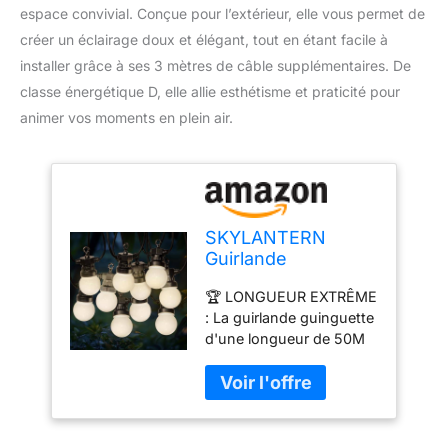
espace convivial. Conçue pour l’extérieur, elle vous permet de
créer un éclairage doux et élégant, tout en étant facile à
installer grâce à ses 3 mètres de câble supplémentaires. De
classe énergétique D, elle allie esthétisme et praticité pour
animer vos moments en plein air.
SKYLANTERN
Guirlande
Guinguette 50M
🏆 LONGUEUR EXTRÊME
Blanc - Guirlande
: La guirlande guinguette
Lumineuse
d'une longueur de 50M
Exterieure 50
est idéale pour les
Bulbes Blancs -
grands espaces tels que
Guirlande
les parcs, chateaux ou
Guinguette
mariages en exterieur.
Exterieur 50M + 3M
Idéal pour créer un
de cable