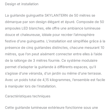
Design et installation
sublime ciel guinguette
avec les 50 bulbes
blancs ! 💡 50 BULBES :
La guirlande guinguette SKYLANTERN de 50 mètres se
La guirlande guinguette
démarque par son design élégant et épuré. Composée de 50
possède 50 bulbes
ampoules LED blanches, elle offre une ambiance lumineuse
composé de 5 leds
douce et chaleureuse, idéale pour recréer l’atmosphère
chacun, garantissant un
éclairage intense optimal
festive d’une guinguette. L’installation est simplifiée grâce à la
! 🔌 RACCORDABLE : Nos
présence de cinq guirlandes distinctes, chacune mesurant 10
guirlandes possèdent
mètres, que l’on peut aisément connecter entre elles à l’aide
des prises
de la rallonge de 3 mètres fournie. Ce système modulaire
mâles/femelles aux
embouts afin de pouvoir
permet d’adapter la guirlande à différents espaces, qu’il
les brancher entres elles !
s’agisse d’une véranda, d’un jardin ou même d’une terrasse.
Créez ainsi une guirlande
Avec un poids total de 4,15 kilogrammes, l’ensemble est facile
guinguette de grande
à manipuler lors de l’installation.
taille ! ✅ SÉCURITÉ : La
guirlande exterieure
Caractéristiques techniques
résiste à l'eau et à la
poussière. Elle est
Cette guirlande lumineuse extérieure fonctionne sous une
conforme aux normes