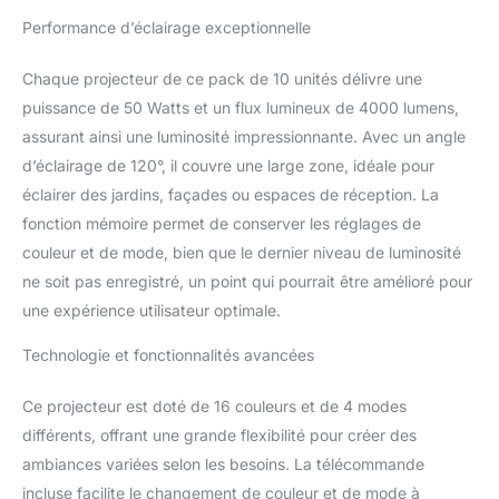
projecteur extérieur à
Performance d’éclairage exceptionnelle
intensité variable et aux
couleurs vives
Chaque projecteur de ce pack de 10 unités délivre une
fonctionne selon le
dernier réglage au
puissance de 50 Watts et un flux lumineux de 4000 lumens,
redémarrage. 【IP66
assurant ainsi une luminosité impressionnante. Avec un angle
étanche】Ce spot LED
d’éclairage de 120°, il couvre une large zone, idéale pour
est résistant à l'humidité
éclairer des jardins, façades ou espaces de réception. La
et à la poussière et peut
fonction mémoire permet de conserver les réglages de
être utilisé en cas de
vent, de pluie ou de
couleur et de mode, bien que le dernier niveau de luminosité
neige. Il convient pour
ne soit pas enregistré, un point qui pourrait être amélioré pour
les décorations de fêtes
une expérience utilisateur optimale.
d'intérieur et d'extérieur,
de Noël et d'Halloween.
Technologie et fonctionnalités avancées
【Développement
thermique efficace】Le
Ce projecteur est doté de 16 couleurs et de 4 modes
boîtier en alliage
d'aluminium accélère la
différents, offrant une grande flexibilité pour créer des
dissipation de la chaleur
ambiances variées selon les besoins. La télécommande
du corps et prolonge la
incluse facilite le changement de couleur et de mode à