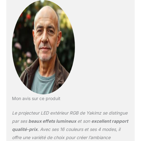
contrôle Bluetooth, cet
infrarouge à 22 boutons
Le mode de contrôle à
distance est plus stable.
【Contrôle longue portée
et fonction mémoire】.
En mode de contrôle
infrarouge, la distance de
contrôle est jusqu'à 8-12
mètres et l'angle de
contrôle est de 180 °
vers l'avant. Doté d'une
fonction mémoire, ce
projecteur extérieur à
intensité variable et aux
Mon avis sur ce produit
couleurs vives
fonctionne selon le
Le projecteur LED extérieur RGB de Yakimz se distingue
dernier réglage au
redémarrage. 【IP66
par ses
beaux effets lumineux
et son
excellent rapport
étanche】Ce spot LED
qualité-prix
. Avec ses 16 couleurs et ses 4 modes, il
est résistant à l'humidité
offre une variété de choix pour créer l’ambiance
et à la poussière et peut