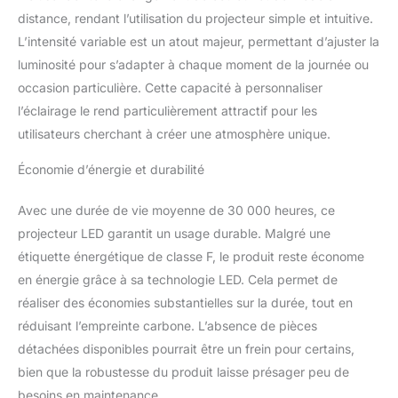
durée de vie des
distance, rendant l’utilisation du projecteur simple et intuitive.
projecteurs RGB.
L’intensité variable est un atout majeur, permettant d’ajuster la
【Installation flexible】Le
corps de la lampe est
luminosité pour s’adapter à chaque moment de la journée ou
réglable à 180° et peut
occasion particulière. Cette capacité à personnaliser
être fixé en toute sécurité
l’éclairage le rend particulièrement attractif pour les
au mur, au plafond ou au
utilisateurs cherchant à créer une atmosphère unique.
sol après avoir trouvé la
bonne position avec une
Économie d’énergie et durabilité
longueur de câble de 50
à 100 cm.
Avec une durée de vie moyenne de 30 000 heures, ce
projecteur LED garantit un usage durable. Malgré une
étiquette énergétique de classe F, le produit reste économe
en énergie grâce à sa technologie LED. Cela permet de
réaliser des économies substantielles sur la durée, tout en
réduisant l’empreinte carbone. L’absence de pièces
détachées disponibles pourrait être un frein pour certains,
bien que la robustesse du produit laisse présager peu de
besoins en maintenance.