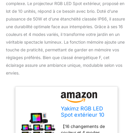
complexe. Le projecteur RGB LED Spot extérieur, proposé en
lot de 10 unités, répond à ce besoin avec brio. Doté d’une
puissance de 50W et d’une étanchéité classée IP66, il assure
une durabilité optimale face aux intempéries. Grâce à ses 16
couleurs et 4 modes variés, il transforme votre jardin en un
véritable spectacle lumineux. La fonction mémoire ajoute une
touche de praticité, permettant de garder en mémoire vos
réglages préférés. Bien que classé énergétique F, cet
éclairage assure une ambiance unique, modulable selon vos
envies.
Yakimz RGB LED
Spot extérieur 10
pièces, 50W Smart
【16 changements de
LED Projecteur,
couleur et 4 modes