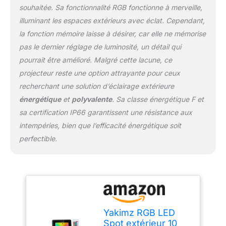
souhaitée. Sa fonctionnalité RGB fonctionne à merveille,
être utilisé en cas de
vent, de pluie ou de
illuminant les espaces extérieurs avec éclat. Cependant,
neige. Il convient pour
la fonction mémoire laisse à désirer, car elle ne mémorise
les décorations de fêtes
pas le dernier réglage de luminosité, un détail qui
d'intérieur et d'extérieur,
pourrait être amélioré. Malgré cette lacune, ce
de Noël et d'Halloween.
【Développement
projecteur reste une option attrayante pour ceux
thermique efficace】Le
recherchant une solution d’éclairage extérieure
boîtier en alliage
énergétique
et
polyvalente
. Sa classe énergétique F et
d'aluminium accélère la
sa certification IP66 garantissent une résistance aux
dissipation de la chaleur
du corps et prolonge la
intempéries, bien que l’efficacité énergétique soit
durée de vie des
perfectible.
projecteurs RGB.
【Installation flexible】Le
corps de la lampe est
réglable à 180° et peut
être fixé en toute sécurité
au mur, au plafond ou au
sol après avoir trouvé la
Yakimz RGB LED
bonne position avec une
Spot extérieur 10