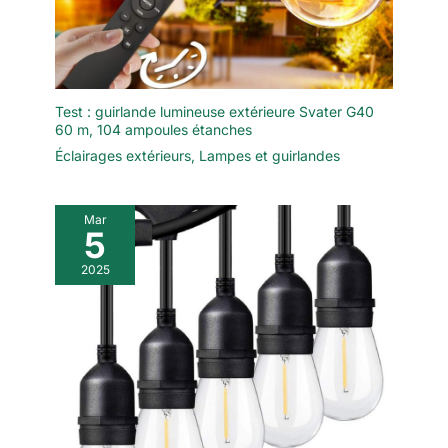
pluie et à la neige, offrant un éclairage plus sûr et plus
durable. Le câble de 1,5 mètre permet une connexion plug-
and-play pratique, ce qui le rend idéal pour de nombreuses
applications extérieures, notamment l'éclairage de cours,
l'éclairage de jardins, l'éclairage d'étangs, l'éclairage de fêtes
et les décorations festives.
Test : guirlande lumineuse extérieure Svater G40
60 m, 104 ampoules étanches
Éclairages extérieurs
,
Lampes et guirlandes
Mar
5
2025