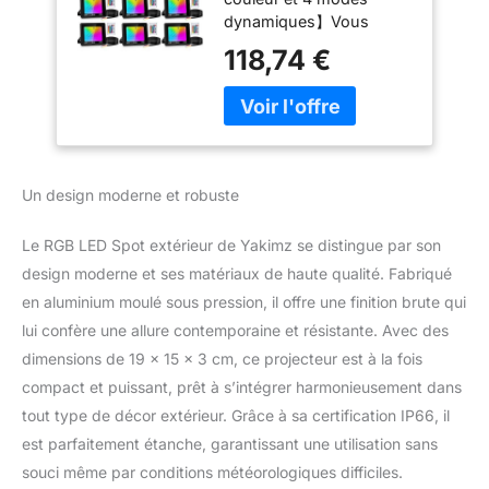
IP66 étanche Spot
dynamiques】Vous
extérieur avec 16
pouvez facilement et
couleurs 4 modes,
118,74 €
librement régler la
Variable, fonction
couleur de cette lampe
mémoire, lumière
de décoration de jardin
d'ambiance avec
pour mieux vivre
changement de
l'ambiance colorée de la
couleurs
fête par rapport au
Un design moderne et robuste
contrôle Bluetooth, cet
infrarouge à 22 boutons
Le RGB LED Spot extérieur de Yakimz se distingue par son
Le mode de contrôle à
distance est plus stable.
design moderne et ses matériaux de haute qualité. Fabriqué
【Contrôle longue portée
en aluminium moulé sous pression, il offre une finition brute qui
et fonction mémoire】.
lui confère une allure contemporaine et résistante. Avec des
En mode de contrôle
dimensions de 19 x 15 x 3 cm, ce projecteur est à la fois
infrarouge, la distance de
compact et puissant, prêt à s’intégrer harmonieusement dans
contrôle est jusqu'à 8-12
mètres et l'angle de
tout type de décor extérieur. Grâce à sa certification IP66, il
contrôle est de 180 °
est parfaitement étanche, garantissant une utilisation sans
vers l'avant. Doté d'une
souci même par conditions météorologiques difficiles.
fonction mémoire, ce