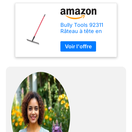
Bully Tools 92311
Râteau à tête en
acier de 40,6 cm
avec manche long
en fibre de verre