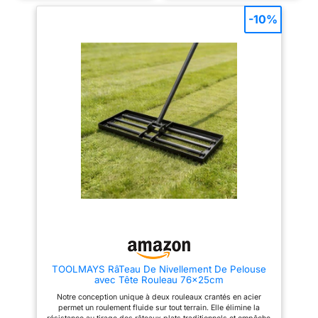
contrôle optimal pour les
dotée d'une conception unique
travaux exigeants. Ce produit
à dents pointues et inclinées qui
-10%
est fabriqué artisanalement. De
minimise efficacement les
légères tolérances peuvent
pertes lors de la manipulation
exister au niveau des écrous.
du foin ou d'autres matériaux en
Veuillez utiliser un frein-filet :
vrac Montage facile et fixation
appliquez-le sur les f
sécurisée : La fourche à foin
Conception à double fonction :
avec connexion renforcée
cet outil combine deux fonctions
assure un fonctionnement sûr et
en une : ses bords dentelés et
fiable, sans desserrage ni
tranchants coupent
oscillation pendant l'utilisation.
efficacement les racines et le
Facile à monter et à démonter,
gazon, tandis que sa face plate
l'outil est pratique à ranger
nivelle et lisse le sol. Cette
Facile à manipuler : Avec une
conception permet un travail
longueur totale de 155 cm, cette
continu sans avoir à changer
fourche de jardin est facile à
d’outil. Dimensions pratiques :
manier, même pour les
la houe-râteau mesure 122 cm
personnes âgées et les
de long (manche), avec une tête
femmes. Que vous vous
de 28 cm de large et 25 cm de
penchiez pour retourner la terre
long ; les dents s'étendent sur 9
ou que vous ramassiez
cm ; son poids total est de 2,6
fréquemment des matériaux
kg, offrant une prise en main
Utilisation polyvalente : Idéale
équilibrée. Poignée en fibre de
pour manipuler de gros tas de
verre en deux parties : la
feuilles et d'aiguilles de pin, ce
TOOLMAYS RâTeau De Nivellement De Pelouse
poignée se compose de deux
râteau à fumier convient
avec Tête Rouleau 76x25cm
sections emboîtables qui
également au déplacement de
simplifient le montage et le
paillis, de copeaux de bois, de
Notre conception unique à deux rouleaux crantés en acier
rangement ; cette conception
fumier, de foin, etc. Cependant,
permet un roulement fluide sur tout terrain. Elle élimine la
facilite également le
elle ne convient pas au