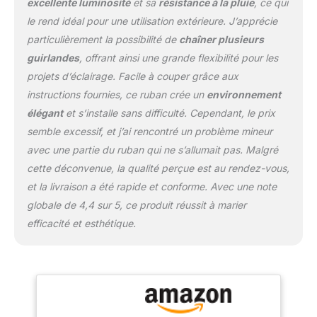
excellente luminosité
et sa
résistance à la pluie
, ce qui
professionnelle - IP65
le rend idéal pour une utilisation extérieure. J’apprécie
(prise d'alimentation
particulièrement la possibilité de
chaîner plusieurs
IP44) - Protégé contre
les projections d'eau et la
guirlandes
, offrant ainsi une grande flexibilité pour les
poussière - C'est un
projets d’éclairage. Facile à couper grâce aux
produit parfait pour tous
instructions fournies, ce ruban crée un
environnement
les types
élégant
et s’installe sans difficulté. Cependant, le prix
d'intérieur/extérieur. Idéal
pour les jardins, la
semble excessif, et j’ai rencontré un problème mineur
maison, les boutiques,
avec une partie du ruban qui ne s’allumait pas. Malgré
DIY et la décoration. La
cette déconvenue, la qualité perçue est au rendez-vous,
livraison comprend: 100
et la livraison a été rapide et conforme. Avec une note
clips de fixation avec vis,
2 embouts de finition, 2
globale de 4,4 sur 5, ce produit réussit à marier
gaines
efficacité et esthétique.
thermorétractables.