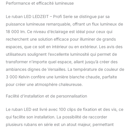
l'éclairage
Performance et efficacité lumineuse
fonctionnement 230V.
Bande lumineuse avec
Le ruban LED LEDZEIT – Profi Serie se distingue par sa
boîtier en plastique
transparent. Très
puissance lumineuse remarquable, offrant un flux lumineux de
lumineux, dimmable,
18 000 lm. Ce niveau d’éclairage est idéal pour ceux qui
(variateur NON inclus).
recherchent une solution efficace pour illuminer de grands
Super flexible, pliable
espaces, que ce soit en intérieur ou en extérieur. Les avis des
horizontalement, peut
utilisateurs soulignent l’excellente luminosité qui permet de
être posé dans les
courbes et les arcs.
transformer n’importe quel espace, allant jusqu’à créer des
Extensible jusqu'à 100 m
ambiances dignes de Versailles. La température de couleur de
avec le connecteur
3 000 Kelvin confère une lumière blanche chaude, parfaite
intégré. Peut être
pour créer une atmosphère chaleureuse.
connecté à tous les
produits de notre
Facilité d’installation et de personnalisation
"LEDZEIT-Profi Serie".
Cette bande peut être
raccourcie de mètres aux
Le ruban LED est livré avec 100 clips de fixation et des vis, ce
intersections marquées.
qui facilite son installation. La possibilité de raccorder
Qualité supérieure
plusieurs rubans en série est un atout majeur, permettant
professionnelle - IP65