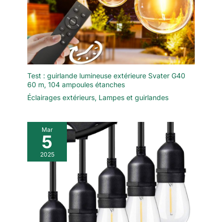
élégant et fait un choix de
cadeau idéal. Le plus important
est que nous offrons un support
client en ligne disponible 24
heures
Test : guirlande lumineuse extérieure Svater G40
60 m, 104 ampoules étanches
Éclairages extérieurs
,
Lampes et guirlandes
Mar
5
2025