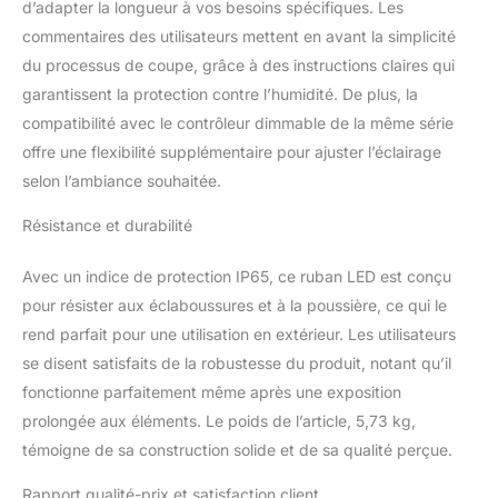
d’adapter la longueur à vos besoins spécifiques. Les
(prise d'alimentation
commentaires des utilisateurs mettent en avant la simplicité
IP44) - Protégé contre
les projections d'eau et la
du processus de coupe, grâce à des instructions claires qui
poussière - C'est un
garantissent la protection contre l’humidité. De plus, la
produit parfait pour tous
compatibilité avec le contrôleur dimmable de la même série
les types
offre une flexibilité supplémentaire pour ajuster l’éclairage
d'intérieur/extérieur. Idéal
pour les jardins, la
selon l’ambiance souhaitée.
maison, les boutiques,
DIY et la décoration. La
Résistance et durabilité
livraison comprend: 100
clips de fixation avec vis,
Avec un indice de protection IP65, ce ruban LED est conçu
2 embouts de finition, 2
pour résister aux éclaboussures et à la poussière, ce qui le
gaines
rend parfait pour une utilisation en extérieur. Les utilisateurs
thermorétractables.
se disent satisfaits de la robustesse du produit, notant qu’il
fonctionne parfaitement même après une exposition
prolongée aux éléments. Le poids de l’article, 5,73 kg,
témoigne de sa construction solide et de sa qualité perçue.
Rapport qualité-prix et satisfaction client