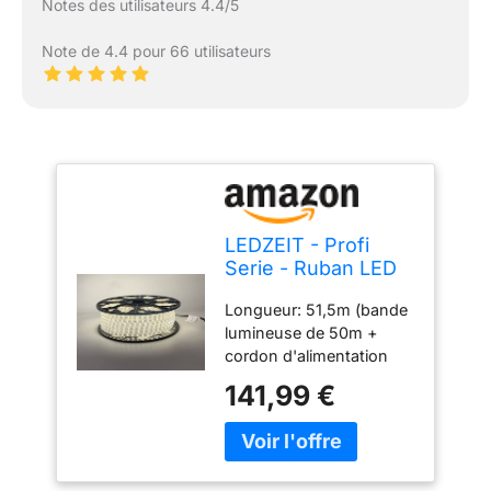
Notes des utilisateurs 4.4/5
Note de 4.4 pour 66 utilisateurs
LEDZEIT - Profi
Serie - Ruban LED
50m extérieur et
Longueur: 51,5m (bande
intérieur, 220V-
lumineuse de 50m +
240V, blanc chaud,
cordon d'alimentation
dimmable,
amovible de 1,5m).
imperméable,
141,99 €
Section transversale: 12
extensible, Strip
x 6 mm. 60 LED/m. Type
light, pour le
de LED: SMD2835, blanc
bâtiment, le
chaud, température de
magasin, la