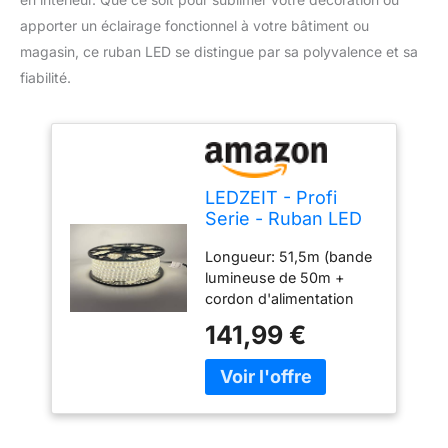
apporter un éclairage fonctionnel à votre bâtiment ou
magasin, ce ruban LED se distingue par sa polyvalence et sa
fiabilité.
LEDZEIT - Profi
Serie - Ruban LED
50m extérieur et
Longueur: 51,5m (bande
intérieur, 220V-
lumineuse de 50m +
240V, blanc chaud,
cordon d'alimentation
dimmable,
amovible de 1,5m).
imperméable,
141,99 €
Section transversale: 12
extensible, Strip
x 6 mm. 60 LED/m. Type
light, pour le
de LED: SMD2835, blanc
bâtiment, le
chaud, température de
magasin, la
couleur 3000K. Sortie
décoration et
5W/m, tension de