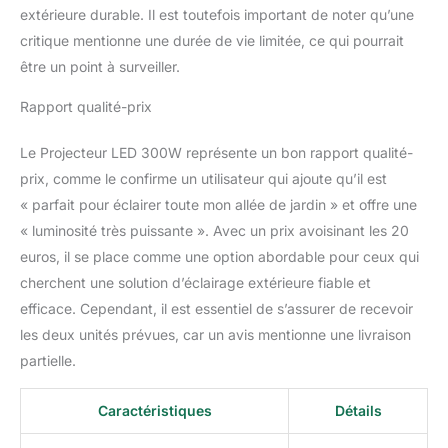
extérieure durable. Il est toutefois important de noter qu’une
Étanche - Le spot
exterieur peut
critique mentionne une durée de vie limitée, ce qui pourrait
fonctionner dans des
être un point à surveiller.
températures allant de
-30°C à +50°C. Que ce
Rapport qualité-prix
soit par temps venteux,
pluvieux ou humide, ne
Le Projecteur LED 300W représente un bon rapport qualité-
craignez plus que les
prix, comme le confirme un utilisateur qui ajoute qu’il est
conditions
« parfait pour éclairer toute mon allée de jardin » et offre une
météorologiques
endommagent votre
« luminosité très puissante ». Avec un prix avoisinant les 20
projecteur extérieur. Ce
euros, il se place comme une option abordable pour ceux qui
projecteur led étanche
cherchent une solution d’éclairage extérieure fiable et
IP67 fournit un éclairage
efficace. Cependant, il est essentiel de s’assurer de recevoir
fiable et sûr pour votre
espace extérieur, offrant
les deux unités prévues, car un avis mentionne une livraison
une illumination
partielle.
lumineuse et durable.
Polyvalence d'Application
Caractéristiques
Détails
- Ce projecteur led
extérieur et intérieur offre