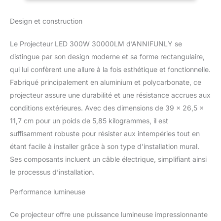
grâce à une lentille
Piste
optique en PC. Cela
Design et construction
garantit une expérience
d'éclairage plus large et
Le Projecteur LED 300W 30000LM d’ANNIFUNLY se
plus lumineuse. Avec
CRI>80 et une 6500K
distingue par son design moderne et sa forme rectangulaire,
blanche froide, et un
qui lui confèrent une allure à la fois esthétique et fonctionnelle.
pilote LED intégré non
Fabriqué principalement en aluminium et polycarbonate, ce
clignotant, la sortie de
projecteur assure une durabilité et une résistance accrues aux
luminosité est stable.
conditions extérieures. Avec des dimensions de 39 x 26,5 x
Installation Facile - Avec
un câble de 100 cm
11,7 cm pour un poids de 5,85 kilogrammes, il est
pouvant être connecté à
suffisamment robuste pour résister aux intempéries tout en
une alimentation
étant facile à installer grâce à son type d’installation mural.
électrique de 85V-265V
Ses composants incluent un câble électrique, simplifiant ainsi
en courant alternatif,
l'installation est simple.
le processus d’installation.
En faisant pivoter le
projecteur extérieur et
Performance lumineuse
son support, vous
pouvez personnaliser la
Ce projecteur offre une puissance lumineuse impressionnante