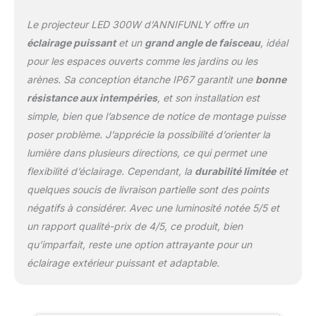
projecteur extérieur et
Le projecteur LED 300W d’ANNIFUNLY offre un
son support, vous
pouvez personnaliser la
éclairage puissant
et un
grand angle de faisceau
, idéal
zone d'éclairage. Le
pour les espaces ouverts comme les jardins ou les
support flexible ajustable
arènes. Sa conception étanche IP67 garantit une
bonne
à 180° facilite
résistance aux intempéries
, et son installation est
l'installation, que ce soit
au plafond, sur un mur
simple, bien que l’absence de notice de montage puisse
ou éclairant depuis le sol.
poser problème. J’apprécie la possibilité d’orienter la
Conception de
lumière dans plusieurs directions, ce qui permet une
Dissipation Thermique
flexibilité d’éclairage. Cependant, la
durabilité limitée
et
Améliorée - Comparé
aux spot led extérieur
quelques soucis de livraison partielle sont des points
ordinaires, notre
négatifs à considérer. Avec une luminosité notée 5/5 et
projecteur led utilise une
un rapport qualité-prix de 4/5, ce produit, bien
conception de
qu’imparfait, reste une option attrayante pour un
dissipateur thermique en
alliage d'aluminium
éclairage extérieur puissant et adaptable.
épaissi et durable. Cela
augmente la surface de
contact, prolonge la