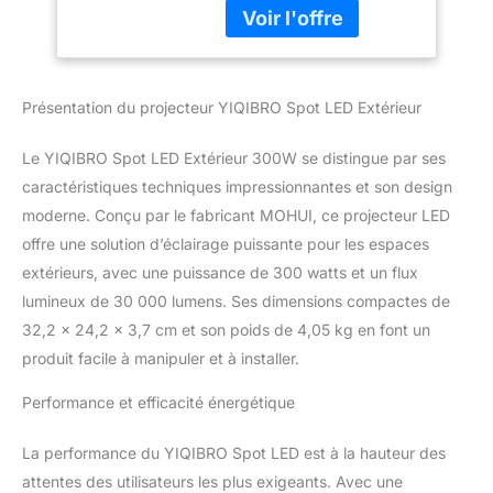
impressionnante de
Etanche Phare LED
30000 lumens et une
Exterieur Projecteur
consommation d'énergie
Exterieur Pour
extrêmement faible qui
Terrasse Patio
Présentation du projecteur YIQIBRO Spot LED Extérieur
vous permet de profiter
de votre éclairage sans
vous soucier des
Le YIQIBRO Spot LED Extérieur 300W se distingue par ses
factures d'électricité
caractéristiques techniques impressionnantes et son design
élevées, le projecteur led
moderne. Conçu par le fabricant MOHUI, ce projecteur LED
300w est une excellente
offre une solution d’éclairage puissante pour les espaces
solution pour l'éclairage
extérieur. Spot LED
extérieurs, avec une puissance de 300 watts et un flux
Extérieur Facile à Installer
lumineux de 30 000 lumens. Ses dimensions compactes de
: Ce spot exterieur led
32,2 x 24,2 x 3,7 cm et son poids de 4,05 kg en font un
est livré avec un câble de
produit facile à manipuler et à installer.
90 cm et un support
pivotant à 180°, ce qui
Performance et efficacité énergétique
facilite son installation
sur les murs, les
La performance du YIQIBRO Spot LED est à la hauteur des
plafonds, les sols, etc. Il
fournit un éclairage
attentes des utilisateurs les plus exigeants. Avec une