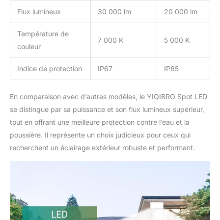
pouvez profiter de son
Flux lumineux
30 000 lm
20 000 lm
éclairage lumineux et de
ses excellentes
Température de
performances.
7 000 K
5 000 K
couleur
Indice de protection
IP67
IP65
En comparaison avec d’autres modèles, le YIQIBRO Spot LED
se distingue par sa puissance et son flux lumineux supérieur,
tout en offrant une meilleure protection contre l’eau et la
poussière. Il représente un choix judicieux pour ceux qui
recherchent un éclairage extérieur robuste et performant.