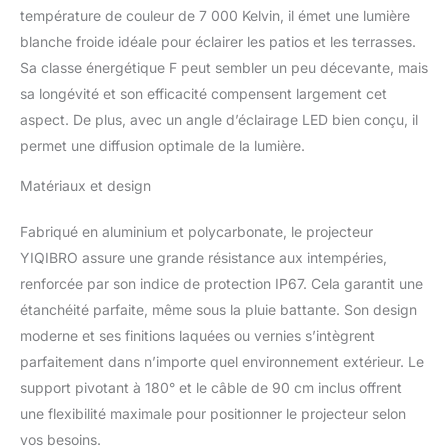
réglable à 180° pour
température de couleur de 7 000 Kelvin, il émet une lumière
accroître la sécurité dans
blanche froide idéale pour éclairer les patios et les terrasses.
les espaces extérieurs.
Sa classe énergétique F peut sembler un peu décevante, mais
Projecteur LED Exterieur
IP67 : Ce lampe led
sa longévité et son efficacité compensent largement cet
exterieur est fabriqué en
aspect. De plus, avec un angle d’éclairage LED bien conçu, il
aluminium durable et en
permet une diffusion optimale de la lumière.
matériaux PC de haute
qualité pour résister aux
Matériaux et design
conditions
météorologiques
Fabriqué en aluminium et polycarbonate, le projecteur
difficiles, garantissant
YIQIBRO assure une grande résistance aux intempéries,
des performances et une
fiabilité durables dans
renforcée par son indice de protection IP67. Cela garantit une
toutes les situations.
étanchéité parfaite, même sous la pluie battante. Son design
Projecteur Exterieur à
moderne et ses finitions laquées ou vernies s’intègrent
Angle de Rayonnement
parfaitement dans n’importe quel environnement extérieur. Le
de 120° : Le eclairage
exterieur led peut être
support pivotant à 180° et le câble de 90 cm inclus offrent
personnalisé en fonction
une flexibilité maximale pour positionner le projecteur selon
de votre luminosité, avec
vos besoins.