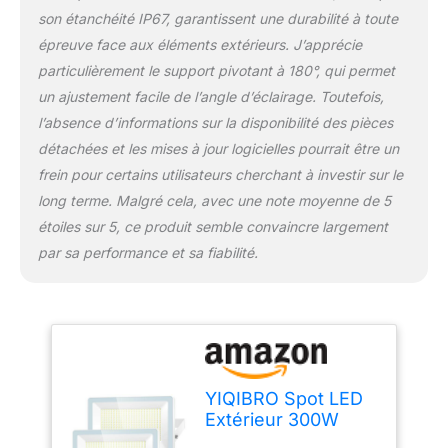
aluminium durable et en
son étanchéité IP67, garantissent une durabilité à toute
matériaux PC de haute
épreuve face aux éléments extérieurs. J’apprécie
qualité pour résister aux
particulièrement le support pivotant à 180°, qui permet
conditions
météorologiques
un ajustement facile de l’angle d’éclairage. Toutefois,
difficiles, garantissant
l’absence d’informations sur la disponibilité des pièces
des performances et une
détachées et les mises à jour logicielles pourrait être un
fiabilité durables dans
frein pour certains utilisateurs cherchant à investir sur le
toutes les situations.
Projecteur Exterieur à
long terme. Malgré cela, avec une note moyenne de 5
Angle de Rayonnement
étoiles sur 5, ce produit semble convaincre largement
de 120° : Le eclairage
par sa performance et sa fiabilité.
exterieur led peut être
personnalisé en fonction
de votre luminosité, avec
un faisceau à grand
angle de 120° sans
ombres et anti-
éblouissement pour
YIQIBRO Spot LED
éclairer plus efficacement
Extérieur 300W
les grands espaces
30000LM 2 Pièce,