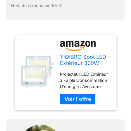
Note de la rédaction 16/20
YIQIBRO Spot LED
Extérieur 300W
30000LM 2 Pièce,
Projecteur LED Extérieur
7000K Blanc Froid
à Faible Consommation
Projecteur LED
D'énergie : Avec une
Extérieur Spot
puissance
Exterieur LED IP67
impressionnante de
Etanche Phare LED
30000 lumens et une
Exterieur Projecteur
consommation d'énergie
Exterieur Pour
extrêmement faible qui
Terrasse Patio
vous permet de profiter
de votre éclairage sans