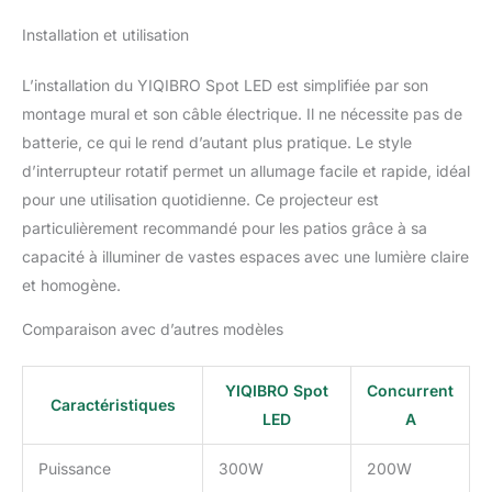
un faisceau à grand
angle de 120° sans
Installation et utilisation
ombres et anti-
éblouissement pour
L’installation du YIQIBRO Spot LED est simplifiée par son
éclairer plus efficacement
montage mural et son câble électrique. Il ne nécessite pas de
les grands espaces
intérieurs et extérieurs.
batterie, ce qui le rend d’autant plus pratique. Le style
Le dissipateur thermique
d’interrupteur rotatif permet un allumage facile et rapide, idéal
situé à l'arrière permet de
pour une utilisation quotidienne. Ce projecteur est
dissiper efficacement la
particulièrement recommandé pour les patios grâce à sa
chaleur. Projecteur LED
Extérieur 300W Après-
capacité à illuminer de vastes espaces avec une lumière claire
vente : Notre équipe est
et homogène.
toujours prête à
répondre à toutes les
Comparaison avec d’autres modèles
questions que vous
pourriez avoir sur notre
YIQIBRO Spot
Concurrent
spot led extérieur 300w,
Caractéristiques
vous aidant à avoir une
LED
A
expérience agréable et
sans problème et vous
Puissance
300W
200W
assurant que vous