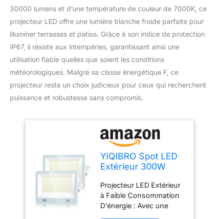
30000 lumens et d’une température de couleur de 7000K, ce
projecteur LED offre une lumière blanche froide parfaite pour
illuminer terrasses et patios. Grâce à son indice de protection
IP67, il résiste aux intempéries, garantissant ainsi une
utilisation fiable quelles que soient les conditions
météorologiques. Malgré sa classe énergétique F, ce
projecteur reste un choix judicieux pour ceux qui recherchent
puissance et robustesse sans compromis.
YIQIBRO Spot LED
Extérieur 300W
30000LM 2 Pièce,
Projecteur LED Extérieur
7000K Blanc Froid
à Faible Consommation
Projecteur LED
D'énergie : Avec une
Extérieur Spot
puissance
Exterieur LED IP67