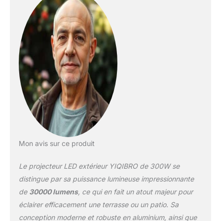
vous soucier des
factures d'électricité
élevées, le projecteur led
300w est une excellente
solution pour l'éclairage
extérieur. Spot LED
Extérieur Facile à Installer
: Ce spot exterieur led
est livré avec un câble de
90 cm et un support
pivotant à 180°, ce qui
facilite son installation
sur les murs, les
plafonds, les sols, etc. Il
Mon avis sur ce produit
fournit un éclairage
réglable à 180° pour
Le projecteur LED extérieur YIQIBRO de 300W se
accroître la sécurité dans
distingue par sa puissance lumineuse impressionnante
les espaces extérieurs.
de
30000 lumens
, ce qui en fait un atout majeur pour
Projecteur LED Exterieur
éclairer efficacement une terrasse ou un patio. Sa
IP67 : Ce lampe led
exterieur est fabriqué en
conception moderne et robuste en aluminium, ainsi que