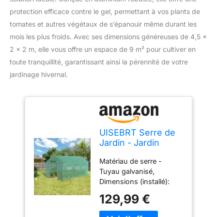
protection efficace contre le gel, permettant à vos plants de
tomates et autres végétaux de s’épanouir même durant les
mois les plus froids. Avec ses dimensions généreuses de 4,5 x
2 x 2 m, elle vous offre un espace de 9 m² pour cultiver en
toute tranquillité, garantissant ainsi la pérennité de votre
jardinage hivernal.
UISEBRT Serre de
Jardin - Jardin
Tente en
Matériau de serre -
aluminium,
Tuyau galvanisé,
Résistant à l'hiver,
Dimensions (installé):
Protection contre le
4.5x2x2 (m), Diamètre
gel, Pour Plante
129,99 €
du tube: 25 mm,
Tomates - 4,5 x 2 x
Épaisseur du tube: 0,7
2 m - 9 m²