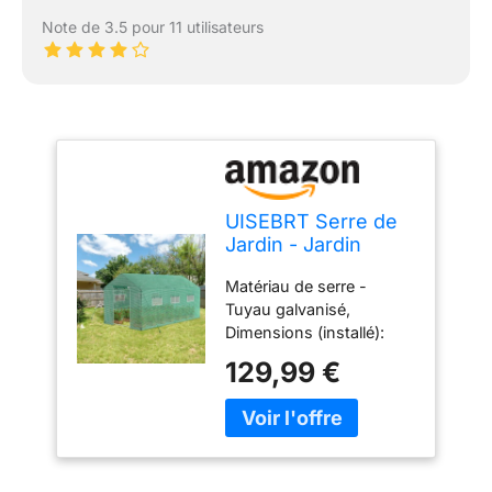
Note de 3.5 pour 11 utilisateurs
UISEBRT Serre de
Jardin - Jardin
Tente en
Matériau de serre -
aluminium,
Tuyau galvanisé,
Résistant à l'hiver,
Dimensions (installé):
Protection contre le
4.5x2x2 (m), Diamètre
gel, Pour Plante
129,99 €
du tube: 25 mm,
Tomates - 4,5 x 2 x
Épaisseur du tube: 0,7
2 m - 9 m²
mm. Il y a des portes et
des fenêtres. Chaque
fenêtre a une grille pour