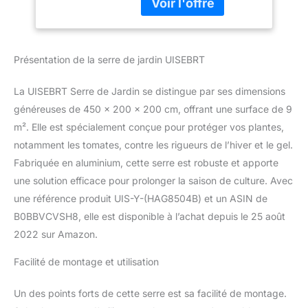
mm. Il y a des portes et
des fenêtres. Chaque
fenêtre a une grille pour
permettre à la lumière et
Présentation de la serre de jardin UISEBRT
à l'air de pénétrer
Robuste et durable - Le
La UISEBRT Serre de Jardin se distingue par ses dimensions
cadre de serre est
composé de tubes
généreuses de 450 x 200 x 200 cm, offrant une surface de 9
galvanisés pour une
m². Elle est spécialement conçue pour protéger vos plantes,
longue durée de vie.
notamment les tomates, contre les rigueurs de l’hiver et le gel.
Pour vous assurer que
Fabriquée en aluminium, cette serre est robuste et apporte
vos plantes sont
une solution efficace pour prolonger la saison de culture. Avec
protégées de la pluie, du
vent, des chutes de
une référence produit UIS-Y-(HAG8504B) et un ASIN de
neige, des inondations
B0BBVCVSH8, elle est disponible à l’achat depuis le 25 août
ou du gel au début du
2022 sur Amazon.
printemps Montage facile
- Après les instructions,
Facilité de montage et utilisation
assemblez d'abord le
cadre, puis mettez le
Un des points forts de cette serre est sa facilité de montage.
couvercle isolant, puis