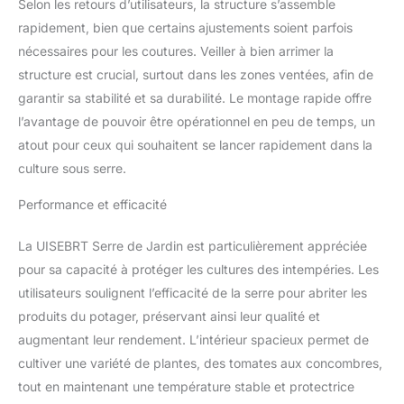
fixez-le avec des piquets
Selon les retours d’utilisateurs, la structure s’assemble
et tendez la corde. Une
rapidement, bien que certains ajustements soient parfois
personne peut
nécessaires pour les coutures. Veiller à bien arrimer la
également terminer le
structure est crucial, surtout dans les zones ventées, afin de
montage en 20 minutes
garantir sa stabilité et sa durabilité. Le montage rapide offre
100% résistant aux UV,
protège vos plantes des
l’avantage de pouvoir être opérationnel en peu de temps, un
rayons UV ou du gel
atout pour ceux qui souhaitent se lancer rapidement dans la
pour une meilleure
culture sous serre.
croissance en toute
saison Les serres offrent
Performance et efficacité
des conditions idéales
pour la culture de fruits,
La UISEBRT Serre de Jardin est particulièrement appréciée
de légumes et de fleurs.
Les portes et les fenêtres
pour sa capacité à protéger les cultures des intempéries. Les
peuvent très bien
utilisateurs soulignent l’efficacité de la serre pour abriter les
contrôler la température
produits du potager, préservant ainsi leur qualité et
de la serre et, grâce à
augmentant leur rendement. L’intérieur spacieux permet de
leurs moustiquaires,
cultiver une variété de plantes, des tomates aux concombres,
combattre les parasites
tout en maintenant une température stable et protectrice