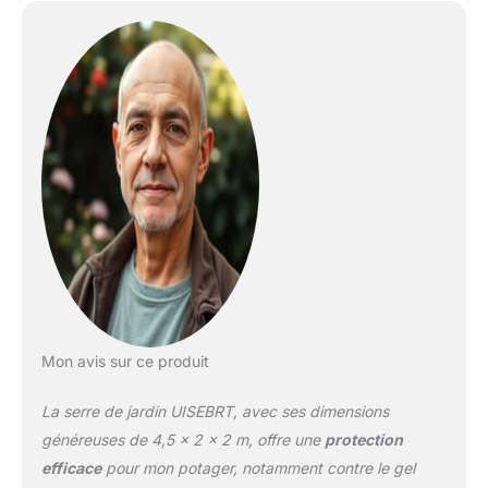
permettre à la lumière et
à l'air de pénétrer
Robuste et durable - Le
cadre de serre est
composé de tubes
galvanisés pour une
longue durée de vie.
Pour vous assurer que
vos plantes sont
protégées de la pluie, du
vent, des chutes de
neige, des inondations
ou du gel au début du
printemps Montage facile
- Après les instructions,
assemblez d'abord le
Mon avis sur ce produit
cadre, puis mettez le
couvercle isolant, puis
La serre de jardin UISEBRT, avec ses dimensions
fixez-le avec des piquets
et tendez la corde. Une
généreuses de 4,5 x 2 x 2 m, offre une
protection
personne peut
efficace
pour mon potager, notamment contre le gel
également terminer le