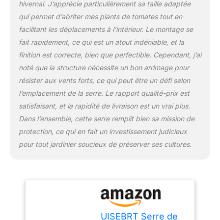
hivernal. J’apprécie particulièrement sa taille adaptée
montage en 20 minutes
qui permet d’abriter mes plants de tomates tout en
100% résistant aux UV,
protège vos plantes des
facilitant les déplacements à l’intérieur. Le montage se
rayons UV ou du gel
fait rapidement, ce qui est un atout indéniable, et la
pour une meilleure
finition est correcte, bien que perfectible. Cependant, j’ai
croissance en toute
noté que la structure nécessite un bon arrimage pour
saison Les serres offrent
des conditions idéales
résister aux vents forts, ce qui peut être un défi selon
pour la culture de fruits,
l’emplacement de la serre. Le rapport qualité-prix est
de légumes et de fleurs.
satisfaisant, et la rapidité de livraison est un vrai plus.
Les portes et les fenêtres
Dans l’ensemble, cette serre remplit bien sa mission de
peuvent très bien
contrôler la température
protection, ce qui en fait un investissement judicieux
de la serre et, grâce à
pour tout jardinier soucieux de préserver ses cultures.
leurs moustiquaires,
combattre les parasites
UISEBRT Serre de