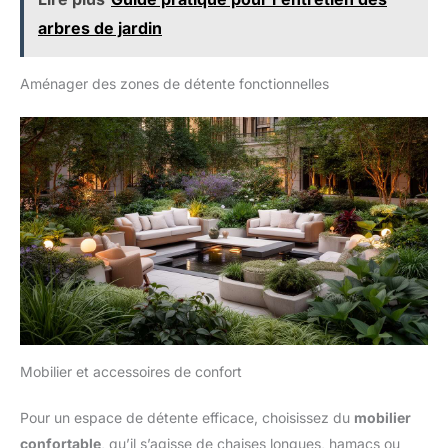
utilisation en extérieur.
arbres de jardin
Aménager des zones de détente fonctionnelles
Mobilier et accessoires de confort
Pour un espace de détente efficace, choisissez du
mobilier
confortable
, qu’il s’agisse de chaises longues, hamacs ou