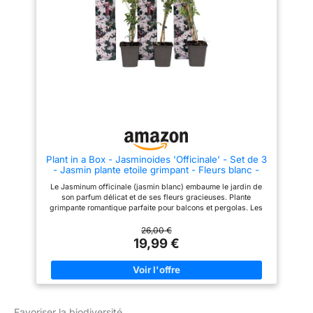
durabilité et à la qualité, afin
que vous puissiez profiter de
votre plante avec une bonne
sensation. FACILE À
ENTRETENIR : Cette plante est
idéale pour les débutants grâce
à ses besoins d'entretien
minimes. Il prospère avec un
arrosage modéré et un
éclairage tamisé. FEUILLES
DÉCAPANTES : Les feuilles en
forme de cœur avec leurs
magnifiques tons vert doré
ajoutent une touche fraîche et
vivante à n'importe quel
Plant in a Box - Jasminoides 'Officinale' - Set de 3
intérieur, que la plante soit
- Jasmin plante etoile grimpant - Fleurs blanc -
suspendue, grimpante ou posée
Pot 9cm - Hauteur 25-40cm
sur une étagère.
Le Jasminum officinale (jasmin blanc) embaume le jardin de
son parfum délicat et de ses fleurs gracieuses. Plante
grimpante romantique parfaite pour balcons et pergolas. Les
feuilles brillantes et vert foncé du jasmin étoilé constituent la
toile de fond parfaite pour ses fleurs spectaculaires au parfum
26,00 €
irrésistible et sucré. Le Jasminum officinale diffuse un parfum
19,99 €
délicieux et grimpe aisément. Idéal pour les espaces
ensoleillés où l’on souhaite douceur, charme et ambiance
romantique. Soigneusement emballé dans une boîte
d'expédition solide spécialement conçue pour les plantes. De
cette manière, votre commande est protégée contre tout
dommage éventuel pendant le transport. Les plantes ont une
Favoriser la biodiversité
hauteur de 25 à 40 cm à la livraison, mesurée avec le pot de