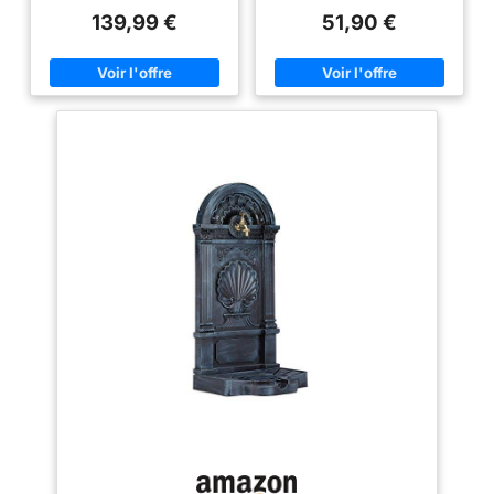
Rochers Empilés, avec des
une touche chaleureuse à votre
139,99 €
51,90 €
Lumières LED Éclairant Sous
jardin ou à votre terrasse. La
l'Eau Tranquillité à Domicile :
finition vieillie met en valeur la
Masque les Bruits
chaleur naturelle du bois
Désagréables et Indésirables
FINITION EN BOIS CARBONISÉ :
(Rue Animée, Quartier Bruyant),
La surface en bois de sapin est
Atténuant l'Intensité de Ces
carbonisée pour une meilleure
Sons Profitez Plus Longtemps
résistance aux intempéries et
de Vos Espaces Extérieurs :
une durabilité accrue en
Deviens un Point Focal dans le
extérieur. Vous pouvez ainsi
Paysagisme, Améliorant l'Attrait
profiter d'une fontaine de jardin
Extérieur de Votre Maison, ou
rustique qui se décolore moins,
comme Élément Décoratif sur
nécessite moins d'entretien et
les Terrasses et Balcons
ne requiert pas de maintenance
Résistant aux Intempéries :
fréquente ÉCOULEMENT
Fabriqué avec Expertise en
APAISANT : Profitez du son
Polyrésine Durable et
apaisant de l'eau qui coule
Antirouille, avec de
pendant que vous faites du
Magnifiques Détails de Pierre
yoga, méditez ou vous
et un Aspect Rustique et Vieilli,
détendez en prenant le thé
Conçu pour Résister aux
l'après-midi. Le système de
Éléments Dimensions : 43,2 cm
recirculation permet à cette
L x 30,5 cm l x 68,6 cm H ;
fontaine en cascade de
Poids : 10,5 kg ; Les Lumières
fonctionner sans alimentation
LED et la Pompe à Eau sont
constante en eau DÉBIT
Incluses
RÉGLABLE : Contrôlez
facilement l'intensité du débit
d'eau à l'aide d'un interrupteur
pour personnaliser l'effet de la
fontaine. Profitez d'un