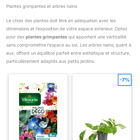
utilisation durable, tandis que
Plantes grimpantes et arbres nains
son design élégant complète
différents paramètres. Profitez
de vos rassemblements avec
Le choix des plantes doit être en adéquation avec les
cette solution pratique Après
pliage, il occupe un minimum
dimensions et l’exposition de votre espace extérieur. Optez
d'espace, ce qui rend le
rangement facile et pratique.
pour des
plantes grimpantes
qui apportent une verticalité
Parfait pour n'importe quel coin
sans compromettre l’espace au sol.
Les arbres nains
, quant à
de votre maison, ce produit
polyvalent est idéal pour
eux, offrent un équilibre parfait entre esthétique et structure,
améliorer votre espace de vie.
Profitez de son design pratique
particulièrement adaptés aux petits jardins.
qui allie fonctionnalité et
esthétique, adapté pour un
usage quotidien dans différents
environnements. Idéal pour les
-7%
petits appartements ou les
maisons, il s'intègre
parfaitement à votre style de
vie.