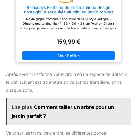
écoulement doux et relaxant ou
Relaxdays Fontaine de jardin antique design
d'un mouvement plus
nostalgique antiquités aluminium jardin robinet
dynamique selon votre humeur
HxlxP: 83 x 39 x 33 cm, gris
SPÉCIFICATIONS : Dimensions :
Nostalgique: fontaine décorative dans le style antique -
Ø 27 x 37H cm. Dimensions du
Dimensions totales HxlxP: 83 x 39 x 33 cm Pour extérieur :
tonneau : Ø 27 x 17H cm
idéal pour jardin et terrasse - En fonte d’aluminium laquée gris
foncé Pratique: fontaine de jardin avec robinet et un petit
bassin - Avec grille pour déposer les arrosoirs Polyvalent:
159,99 €
idéal comme emplacement de lavage après le jardinage,
pompe à eau pour arrosage ou puit Détails: hauteur du robinet :
64 cm - Diamètre intérieur du bassin: 18 cm - Profondeur du
bassin: 2 cm
Après avoir transformé votre jardin en un espace de détente,
le défi suivant est de mettre en valeur les transitions entre
chaque zone.
Lire plus
Comment tailler un arbre pour un
jardin parfait ?
Valoriser les transitions entre les différentes zones