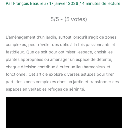
Par
François Beaulieu
/
17 janvier 2026
/
4 minutes de lecture
5/5 - (5 votes)
L’aménagement d’un jardin, surtout lorsqu’il s’agit de zones
complexes, peut révéler des défis à la fois passionnants et
fastidieux. Que ce soit pour optimiser l’espace, choisir les
plantes appropriées ou aménager un espace de détente,
chaque décision contribue à créer un lieu harmonieux et
fonctionnel. Cet article explore diverses astuces pour tirer
parti des zones complexes dans un jardin et transformer ces
espaces en véritables refuges de sérénité.